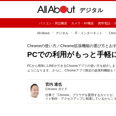
デジタル
パソコン・周辺機器
カメラ・AV機器
携帯電話・
All About
デジタル
IT・インターネット
Chr
Chromeの使い方
／Chrome拡張機能の選び方とお
PCでの利用がもっと手軽に！
PCから簡単にLINEができるChromeアプリの使い方を紹介
ようになります。さらに、Chromeアプリ限定の超便利機能も
宮内 達也
Chrome ガイド
仕事で「Chrome」ブラウザを愛用するガイドが、
イト制作・アクセスアップに精通しているからこそ
任せください。