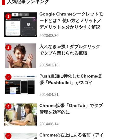
人気記事ランキング
Google Chromeシークレットモ
1
ードとは？ 使い方とメリット／
デメリットを分かりやすく解説
2023/03/30
入れなきゃ損！ダブルクリック
2
でタブを閉じられる拡張
2015/02/18
Push通知に特化したChrome拡
3
張「Pushbullet」がスゴイ
2014/04/21
Chrome拡張「OneTab」でタブ
4
管理を効率的に
2014/08/14
Chromeの右上にある名前（アイ
5