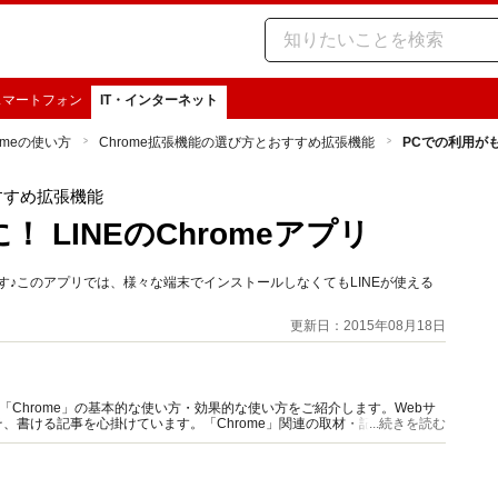
スマートフォン
IT・インターネット
omeの使い方
Chrome拡張機能の選び方とおすすめ拡張機能
PCでの利用がも
すすめ拡張機能
 LINEのChromeアプリ
します♪このアプリでは、様々な端末でインストールしなくてもLINEが使える
！
更新日：2015年08月18日
「Chrome」の基本的な使い方・効果的な使い方をご紹介します。Webサ
、書ける記事を心掛けています。「Chrome」関連の取材・記事執筆、お
...続きを読む