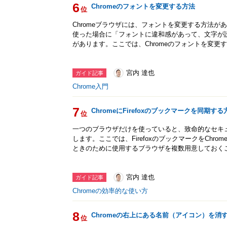
6
Chromeのフォントを変更する方法
位
Chromeブラウザには、フォントを変更する方法が
使った場合に「フォントに違和感があって、文字が
があります。ここでは、Chromeのフォントを変更
宮内 達也
ガイド記事
Chrome入門
7
ChromeにFirefoxのブックマークを同期する
位
一つのブラウザだけを使っていると、致命的なセキ
します。ここでは、FirefoxのブックマークをChr
ときのために使用するブラウザを複数用意しておく
宮内 達也
ガイド記事
Chromeの効率的な使い方
8
Chromeの右上にある名前（アイコン）を消
位