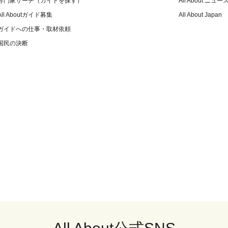
専門家サーチ（ガイドを探す）
All About ニュー
All Aboutガイド募集
All About Japan
ガイドへの仕事・取材依頼
国民の決断