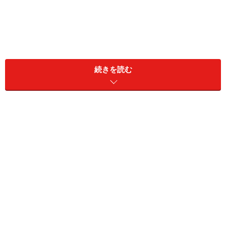
続きを読む
Webサイトを開くだけで自動的に拡張機能が動作す
る。
Appspectorのインストール
Chromeウェブ ストアからインストールします。インス
トールは
こちら
から
インストールすると検索アドレスバーの横にアイコンな
どは現れません。実際にサイトに訪れると拡張機能が動
作するようになっているので、これでインストール完了