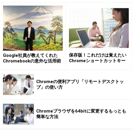
Appspectorの画面
確認したい対象技術のボタンをクリックすると、どのよ
保存版！これだけは覚えたい
Google社員が教えてくれた
うな技術を使用しているか確認することができます。
Chromeショートカットキー
Chromebookの意外な活用術
Web制作者は何かと重宝する拡張機能だと思いますの
で、興味をもったらぜひ、導入して頂ければ幸いです。
Chromeの便利アプリ「リモートデスクトッ
プ」の使い方
おわりに
いかがだったでしょうか。今回は、拡張機能
Chromeブラウザを64bitに変更するもっとも
簡単な方法
「Appspector」の使い方をご紹介しました。最後までお
読み頂きありがとうございました。本記事を読んで、少