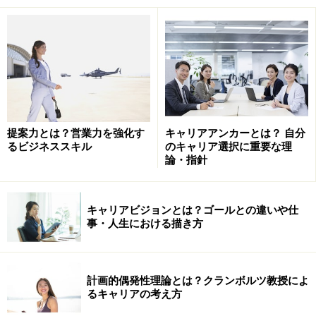
す。相応のレベルまで到達してから、本人のキャリアプ
ランと照らし合わせてどちらの道を選ぶかを判断すれば
いいのです。
しかしながら、巷ではグローバルというと英語等の語学
力をイメージしてしまうものです。手っ取り早い目標と
して、“TOEICの得点を800点以上にする！”という目標設
提案力とは？営業力を強化す
キャリアアンカーとは？ 自分
定をする訳です。これは本末転倒です。卓越した仕事が
るビジネススキル
のキャリア選択に重要な理
論・指針
できないグローバル人材とはフレームワーク（枠組み）
だけでコンテンツ（中身）がないのも同然です。
キャリアビジョンとは？ゴールとの違いや仕
※記事内容は執筆時点のものです。最新の内容をご確認くださ
事・人生における描き方
い。
次のページへ
1
/
2
計画的偶発性理論とは？クランボルツ教授によ
るキャリアの考え方