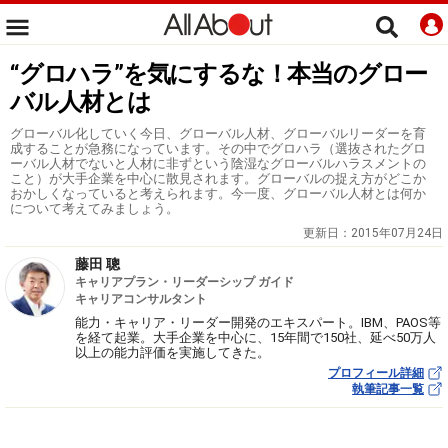
“グロハラ”を気にするな！本当のグロー
バル人材とは
グローバル化していく今日、グローバル人材、グローバルリーダーを育
成することが急務になっています。その中でグロハラ（選抜されたグロ
ーバル人材でないと人材に非ずという陰湿なグローバルハラスメントの
こと）が大手企業を中心に散見されます。グローバルの捉え方がどこか
おかしくなっていると考えられます。今一度、グローバル人材とは何か
について考えてみましょう。
更新日：
2015年07月24日
藤田 聰
キャリアプラン・リーダーシップ ガイド
キャリアコンサルタント
能力・キャリア・リーダー開発のエキスパート。IBM、PAOS等
を経て起業。大手企業を中心に、15年間で150社、延べ50万人
以上の能力評価を実施してきた。
プロフィール詳細
執筆記事一覧