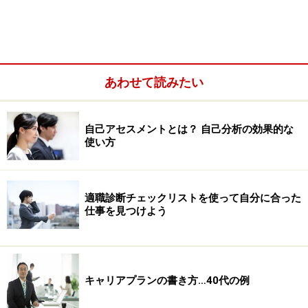
確かに、キーワードも散りばめられており、なるほど！
と言いたいところですが、一番肝心な前提条件が抜け落
ちていると思います。
あわせて読みたい
グローバル人材の基本要件は「べらぼう」
自己アセスメントとは？ 自己分析の効果的な
に仕事ができること
使い方
それは
「べらぼうに仕事ができること」
です。現役大リ
ーガーのイチロー選手、ノーベル生理学・医学賞を受賞
適職診断チェックリストを使って自分に合った
した山中伸弥教授、世界的な指揮者である小澤征爾氏な
仕事を見つけよう
どを見れば一目瞭然です。この専門分野、つまり道を究
めた人がグローバル人材の切符を手にするのです。
そういう観点から見れば、まずは腰を据えて自分の専門
キャリアプランの書き方…40代の例
分野において卓越した成果や実績を出すことが第一歩で