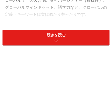
ローバル！」の大合唱。ダイバーシティー（多様性）、
グローバルマインドセット、語学力など、グローバルの
定義・キーワードは実は似たり寄ったりです。
文部科学省と経済産業省が共同で事務局を務める、産学
続きを読む
人材育成パートナーシップグローバル人材育成委員会は
以下のようにグローバル人材を定義しています。この定
義が現在最も流通しているものの一つと言えましょう。
“主体的に物事を考え、多様なバックグラウンドを持つ同
僚、取引先、顧客等に自分の考え方を分かりやすく伝
え、文化的・歴史的なバックグラウンドに由来する価値
観や特性の差異を乗り越えて、相手の立場に立ってお互
いを理解し、更にはそうした差異からそれぞれの強みを
引き出して活用し、相乗効果を生み出して、新しい価値
観を生み出すことができる人材”と定義されています。