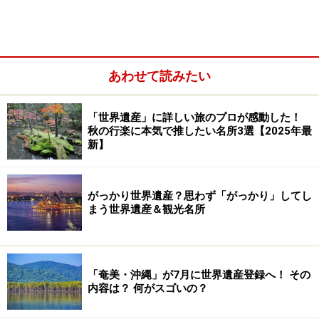
アラブ城砦から見たパルミラ全景。遺跡の周囲をヤシの林が
取り囲んでいる。商人たちはこの景色を目指して死の砂漠を
渡った
やがて太陽が傾いて岩石や礫（れき）の砂漠は黄からオ
あわせて読みたい
レンジ、赤へとグラデートをはじめる。椅子に深く座り
込み、半分寝るようにして飽きもせずボケーっと砂漠を
「世界遺産」に詳しい旅のプロが感動した！
眺めていると、いきなり赤い荒野の中に薄っすら霞がか
秋の行楽に本気で推したい名所3選【2025年最
新】
った柱が見えてくる。目を開き、焦点を合わせると、砂
漠一面に柱が立ち並び、その周囲をヤシの森が囲んでい
る。
がっかり世界遺産？思わず「がっかり」してし
まう世界遺産＆観光名所
「奄美・沖縄」が7月に世界遺産登録へ！ その
内容は？ 何がスゴいの？