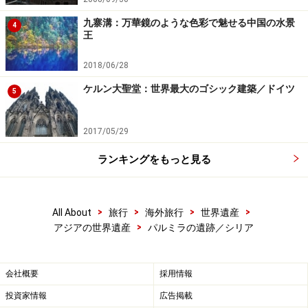
九寨溝：万華鏡のような色彩で魅せる中国の水景
4
王
2018/06/28
ケルン大聖堂：世界最大のゴシック建築／ドイツ
5
2017/05/29
ランキングをもっと見る
>
>
>
>
All About
旅行
海外旅行
世界遺産
>
アジアの世界遺産
パルミラの遺跡／シリア
会社概要
採用情報
投資家情報
広告掲載