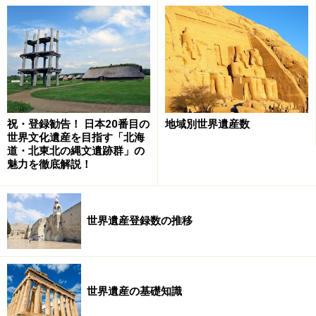
祝・登録勧告！ 日本20番目の
地域別世界遺産数
「パルミラ？」。そう叫びながらバスを飛び降りて遺跡
世界文化遺産を目指す「北海
を眺める。広大な砂漠の中に緑が広がり、そのまん中で
道・北東北の縄文遺跡群」の
魅力を徹底解説！
無数の柱が夕陽を受けて赤く浮かび上がっている。強い
風が砂を巻き上げるのか、太陽は黄色くゆがみ、彼方に
続く柱の向こうは蜃気楼のように霞んで見える。
世界遺産登録数の推移
※記事内容は執筆時点のものです。最新の内容をご確認くださ
い。
※海外を訪れる際には最新情報の入手に努め、「
外務省 海外安全
ホームページ
」を確認するなど、安全確保に十分注意を払ってく
ださい。
世界遺産の基礎知識