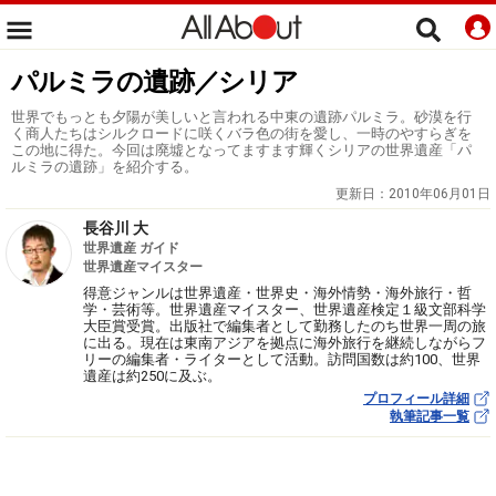
パルミラの遺跡／シリア
世界でもっとも夕陽が美しいと言われる中東の遺跡パルミラ。砂漠を行
く商人たちはシルクロードに咲くバラ色の街を愛し、一時のやすらぎを
この地に得た。今回は廃墟となってますます輝くシリアの世界遺産「パ
ルミラの遺跡」を紹介する。
更新日：
2010年06月01日
長谷川 大
世界遺産 ガイド
世界遺産マイスター
得意ジャンルは世界遺産・世界史・海外情勢・海外旅行・哲
学・芸術等。世界遺産マイスター、世界遺産検定１級文部科学
大臣賞受賞。出版社で編集者として勤務したのち世界一周の旅
に出る。現在は東南アジアを拠点に海外旅行を継続しながらフ
リーの編集者・ライターとして活動。訪問国数は約100、世界
遺産は約250に及ぶ。
プロフィール詳細
執筆記事一覧