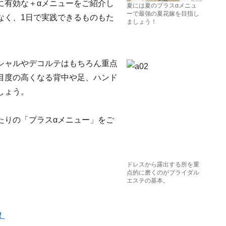
に有効な＋αメニューをご紹介し
夏には夏のプラスαメニュ
ーで最強の夏花嫁を目指し
なく、1日で実践できるものもた
ましょう！
シャルやデコルテはもちろん重点
目度の高くなる背中や足、ハンド
しょう。
たりの「プラスαメニュー」をご
ドレスから露出する所を重
点的に磨くのがブライダル
エステの基本。
！