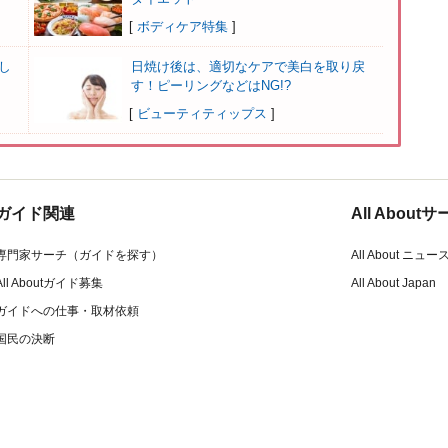
[
ボディケア特集
]
し
日焼け後は、適切なケアで美白を取り戻
す！ピーリングなどはNG!?
[
ビューティティップス
]
ガイド関連
All Abou
専門家サーチ（ガイドを探す）
All About ニュー
All Aboutガイド募集
All About Japan
ガイドへの仕事・取材依頼
国民の決断