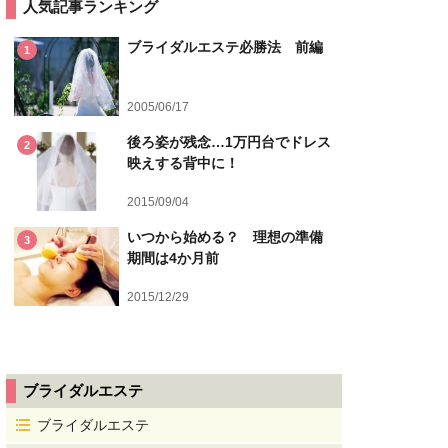
人気記事ランキング
ブライダルエステ必勝法 前編
1
2005/06/17
後ろ姿が残念…1万円台でドレス
2
映えする背中に！
2015/09/04
いつから始める？ 理想の準備
3
期間は4か月前
2015/12/29
ブライダルエステ
ブライダルエステ