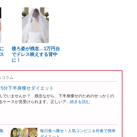
に
後ろ姿が残念…1万円台
ス
でドレス映えする背中
に！
＆コラム
日5分下半身痩せダイエット
んでいませんか？ 残念ながら、下半身痩せのためのせっかくの
ケースが見受けられます。正しいア...
続きを読む
集
毎日食べ痩せ！人気コンビニ＆外食で簡単
ダイエット