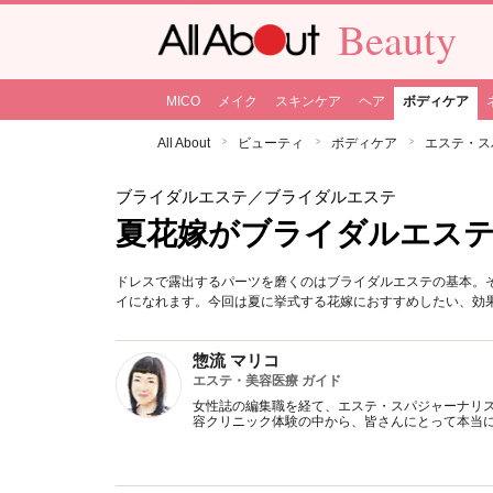
Beauty
MICO
メイク
スキンケア
ヘア
ボディケア
All About
ビューティ
ボディケア
エステ・ス
ブライダルエステ
／ブライダルエステ
夏花嫁がブライダルエステ
ドレスで露出するパーツを磨くのはブライダルエステの基本。
イになれます。今回は夏に挙式する花嫁におすすめしたい、効
惣流 マリコ
エステ・美容医療 ガイド
女性誌の編集職を経て、エステ・スパジャーナリス
容クリニック体験の中から、皆さんにとって本当