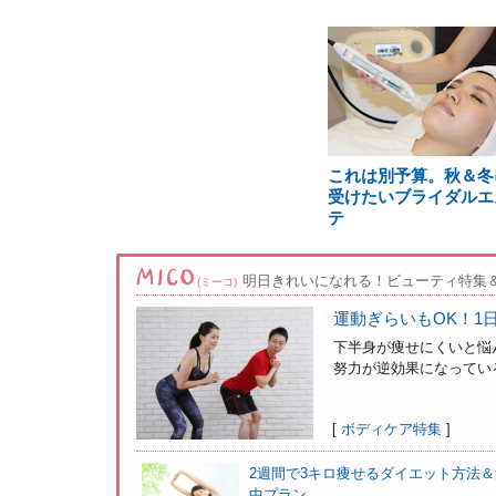
これは別予算。秋＆冬
受けたいブライダルエ
テ
明日きれいになれる！ビューティ特集
(ミーコ)
運動ぎらいもOK！1
下半身が痩せにくいと悩
努力が逆効果になっている
[
ボディケア特集
]
2週間で3キロ痩せるダイエット方法＆
中プラン