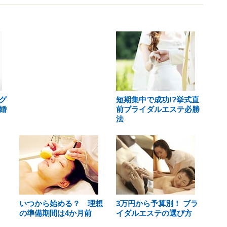
グ
短期集中で成功!?挙式直
婚
前ブライダルエステ必勝
法
いつから始める？ 理想
3万円から予算別！ ブラ
の準備期間は4か月前
イダルエステの選び方