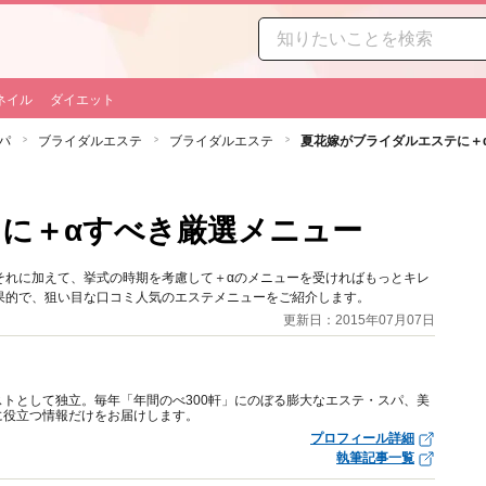
ネイル
ダイエット
パ
ブライダルエステ
ブライダルエステ
夏花嫁がブライダルエステに＋
に＋αすべき厳選メニュー
それに加えて、挙式の時期を考慮して＋αのメニューを受ければもっとキレ
果的で、狙い目な口コミ人気のエステメニューをご紹介します。
更新日：2015年07月07日
トとして独立。毎年「年間のべ300軒」にのぼる膨大なエステ・スパ、美
に役立つ情報だけをお届けします。
プロフィール詳細
執筆記事一覧