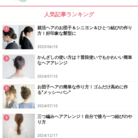
人気記事ランキング
就活ヘアのお団子＆シニヨン＆ひとつ結びの作り
1
方！好印象な髪型に
2023/06/18
かんざしの使い方は？普段使いでもかわいい簡単
2
なヘアアレンジ
2024/07/10
お団子ヘアの簡単な作り方！ゴムだけ高めに作
3
る"メッシーバン"
2024/07/10
三つ編みヘアアレンジ！自分で後ろ一つ結びのや
4
り方
2024/12/17