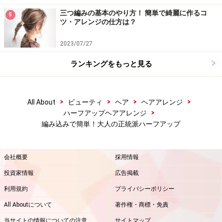
三つ編みの基本のやり方！ 簡単で綺麗に作るコ
5
ツ・アレンジの仕方は？
2023/07/27
ランキングをもっと見る
>
>
>
>
All About
ビューティ
ヘア
ヘアアレンジ
>
ハーフアップヘアアレンジ
編み込みで簡単！大人の正統派ハーフアップ
会社概要
採用情報
投資家情報
広告掲載
利用規約
プライバシーポリシー
All Aboutについて
著作権・商標・免責
当サイトの情報についての注意
サイトマップ