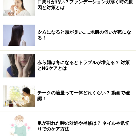
口周りが汚い？ファンデーションガ浮く時の原
因と対策とは
夕方になると頭が臭い……地肌の匂いが気にな
る！
赤ら顔は冬になるとトラブルが増える？ 対策
とNGケアとは
チークの適量って一体どれくらい？ 動画で確
認！
爪が割れた時の対処や補修は？ ネイルや爪切
りでのケア方法