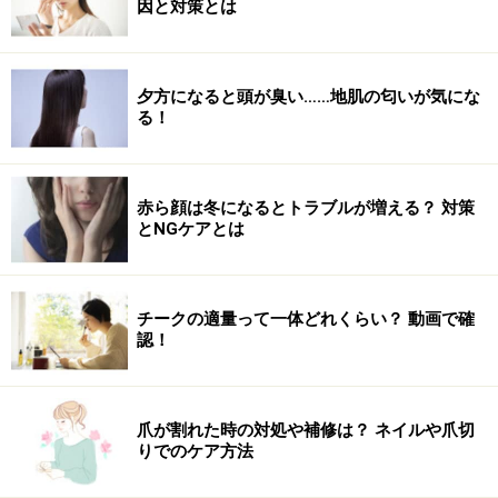
因と対策とは
夕方になると頭が臭い……地肌の匂いが気にな
る！
赤ら顔は冬になるとトラブルが増える？ 対策
とNGケアとは
チークの適量って一体どれくらい？ 動画で確
認！
爪が割れた時の対処や補修は？ ネイルや爪切
りでのケア方法