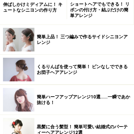
ショートヘアでもできる！ リ
伸ばしかけミディアムに！ キ
ボンの付け方・結ぶだけの簡
ュートなシニヨンの作り方
単アレンジ
簡単上品！ 三つ編みで作るサイドシニヨンア
レンジ
くるりんぱを使って簡単！ ピンなしでできる
お団子ヘアアレンジ
毛先は耳後ろで固定
2.編み込みの毛先は、耳後ろをピンで留めます。ゴムが
簡単ハーフアップアレンジ10選……一瞬であか
抜ける！
正面から見えないように気をつけて。
黒髪に合う髪型！ 簡単可愛い結婚式のパーテ
ィーヘアアレンジ12選