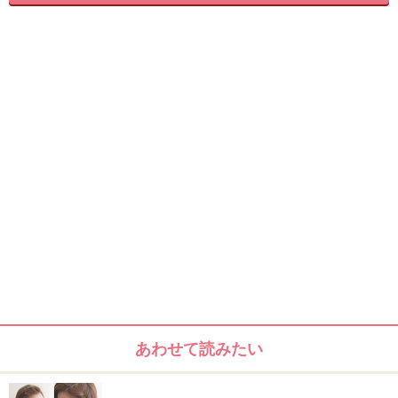
ゆるやかなパーマがかかったロングヘア
王道の重め、ひし形シルエットのロングヘア。レイヤー
と緩めにかけたパーマで、髪に透け感のある動きをつけ
ています。
あわせて読みたい