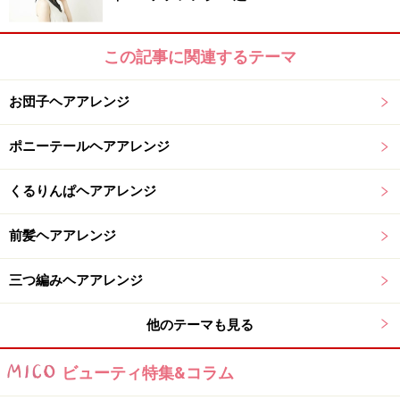
2本の編み込みを中央で固定
この記事に関連するテーマ
3. 2本の編み込みを後頭部の中央でクロスさせ、ピンで
お団子ヘアアレンジ
数ヶ所留めます。ピンは、毛流れに対して垂直に挿す
と、しっかり固定できます。
ポニーテールヘアアレンジ
くるりんぱヘアアレンジ
前髪ヘアアレンジ
次のページでは、上手く仕上げるポイントをご紹介しま
す。
三つ編みヘアアレンジ
※記事内容は執筆時点のものです。最新の内容をご確認くださ
い。
他のテーマも見る
ビューティ特集&コラム
次のページへ
1
/
2