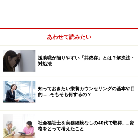
指摘がありました。平成25年「通所介護のあり方に関す
る調査研究事業」より、デイサービスが最も力を入れて
いる内容をたずねると、１位は無回答（39.0％）、２位
は身体機能への働きかけ（20.5％）、３位は社会とのつ
あわせて読みたい
ながりの意欲を高める閉じこもりがちにならない
（13.2％）でした。
援助職が陥りやすい「共依存」とは？解決法・
対処法
確かに近年は、機能訓練に特化した事業所や作業活動を
通じ社会参加に取り組んでいる事業所もありますが、
39％の無回答のデータからは、目的が不明確なデイサー
知っておきたい栄養カウンセリングの基本や目
ビスの存在がいなめません。
的……そもそも何するの？
社会福祉士を実務経験なしの40代で取得……資
格をとって考えたこと