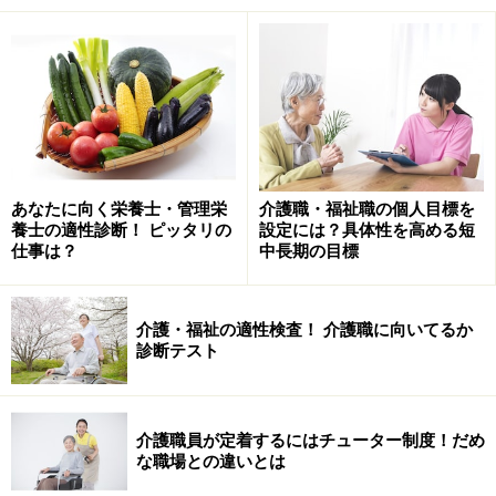
あなたに向く栄養士・管理栄
介護職・福祉職の個人目標を
養士の適性診断！ ピッタリの
設定には？具体性を高める短
これからのデイサービスとは
仕事は？
中長期の目標
今後医療制度の改革、高齢者人口の増加やニーズの多様
化が進む中、支援すべき対象者数は、特定の事業所や病
介護・福祉の適性検査！ 介護職に向いてるか
診断テスト
院のみが担うスケールをはるかに超えてくるため、地域
単位で受け止め対応していく流れに変わっていきます。
それを踏まえ地域では、あきらかに予測される変化があ
介護職員が定着するにはチューター制度！だめ
ります。
な職場との違いとは
病院からの早期退院者を迎える