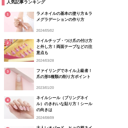
人気記事ランキング
ラメネイルの基本の塗り方＆ラ
1
メグラデーションの作り方
2024/05/02
ネイルチップ・つけ爪の付け方
2
と外し方！両面テープなどの注
意点も
2024/03/28
ファイリングでネイル上級者！
3
爪の形5種類の削り方ポイント
2023/01/20
ネイルシール（ブリングネイ
4
ル）のきれいな貼り方！シール
の向きは
2024/08/09
大人レオパード、ヒョウ柄ネイ