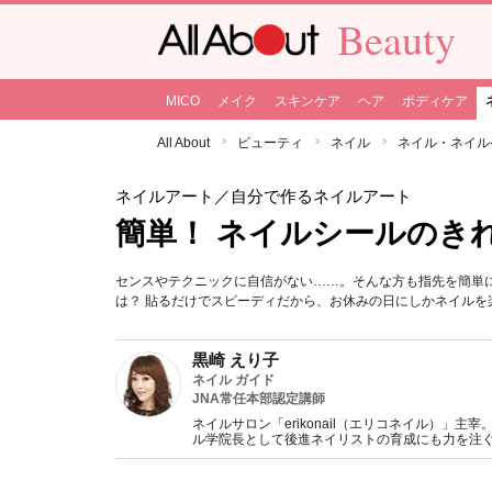
Beauty
MICO
メイク
スキンケア
ヘア
ボディケア
All About
ビューティ
ネイル
ネイル・ネイル
ネイルアート
／自分で作るネイルアート
簡単！ ネイルシールのき
センスやテクニックに自信がない……。そんな方も指先を簡単
は？ 貼るだけでスピーディだから、お休みの日にしかネイル
黒崎 えり子
ネイル ガイド
JNA常任本部認定講師
ネイルサロン「erikonail（エリコネイル）」
ル学院長として後進ネイリストの育成にも力を注ぐ