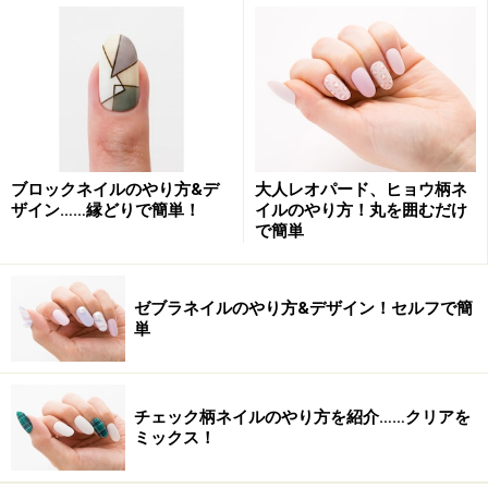
ハートが揃わなくても味が出るのでOK
2.逆サイドも同様に描いてきます。ハートの割れ目がち
ブロックネイルのやり方&デ
大人レオパード、ヒョウ柄ネ
ょうど均等になる形を目指しますが、少しいびつになっ
ザイン……縁どりで簡単！
イルのやり方！丸を囲むだけ
で簡単
てしまってもOKです。最後にハートの形をハケの丸みを
利用しながら調整したらハートフレンチの出来上がり！
ゼブラネイルのやり方&デザイン！セルフで簡
単
ピンセットでゴールドのパーツをのせる
チェック柄ネイルのやり方を紹介……クリアを
3.バランスを見ながら「Love」と「ハート」のパーツを
ミックス！
ピンセットでそっとのせます。ゴールドのパーツを加え