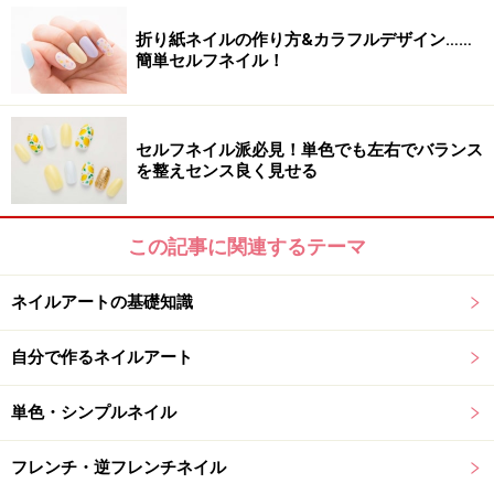
るだけで、サロン級の仕上がりに！
折り紙ネイルの作り方&カラフルデザイン……
簡単セルフネイル！
上からトップッコートを重ねる
セルフネイル派必見！単色でも左右でバランス
4.最後にツヤ感とデザインをキープするトップコートを
を整えセンス良く見せる
塗って完成です。このひと手間でネイルアートが長持ち
します、
この記事に関連するテーマ
ネイルアートの基礎知識
ツヤツヤぷっくりのハートフレンチが完成！
自分で作るネイルアート
5.特大のハートが存在感抜群のセルフネイルが完成！ グ
単色・シンプルネイル
リーンやイエローなどで仕上げると、よりポップに仕上
がります。
フレンチ・逆フレンチネイル