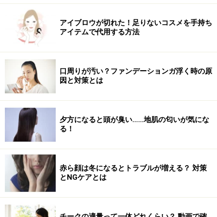
トがくっきり浮き出るように、黒の細筆でハート部分を
ぐるりと縁どります。ブリオンを飾ってアクセントに。
アイブロウが切れた！足りないコスメを手持ち
アイテムで代用する方法
（右）ピンクベージュで作る大人ハート
ハートはちょっと恥ずかしい…そんな大人の女性でも楽
しめるデザインです。上品なピンクベージュでハートを
口周りが汚い？ファンデーションガ浮く時の原
因と対策とは
描いたら、ゴールドのラインで大人っぽく。ラメとゴー
ルドの細いラインをレースのように引いて、繊細さも演
出。
夕方になると頭が臭い……地肌の匂いが気にな
る！
■ネイル施術協力
ネイルスクール「
黒崎えり子ネイルビューティカレッ
ジ
」
赤ら顔は冬になるとトラブルが増える？ 対策
とNGケアとは
表参道校（03-3409-2211）、名古屋校（052-587-
2131）
チークの適量って一体どれくらい？ 動画で確