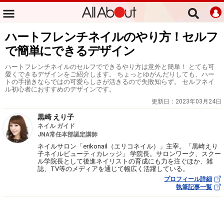
ハートフレンチネイルのやり方！セルフ
で簡単にできるデザイン
ハートフレンチネイルのセルフでできるやり方は意外と簡単！ とても可
愛くできるデザインをご紹介します。 ちょっとゆがんだりしても、ハー
トの手描きならではの可愛らしさが活きるので失敗知らず。 セルフネイ
ル初心者におすすめのデザインです。
更新日：
2023年03月24日
黒崎 えり子
ネイル ガイド
JNA常任本部認定講師
ネイルサロン「erikonail（エリコネイル）」主宰。「黒崎えり
子ネイルビューティカレッジ」 学院長。サロンワーク、スクー
ル学院長として後進ネイリストの育成にも力を注ぐほか、雑
誌、TV等のメディアを通じて幅広く活躍している。
プロフィール詳細
執筆記事一覧