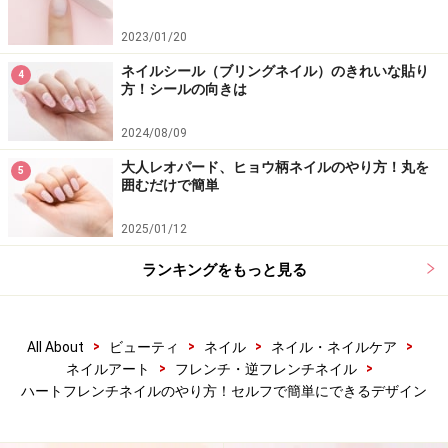
※記事内容は執筆時点のものです。最新の内容をご確認くださ
2023/01/20
い。
※個人の体質、また、誤った方法による実践に起因して肌荒れや
ネイルシール（ブリングネイル）のきれいな貼り
4
不調を引き起こす場合があります。実践の際には、必ず自身の体
方！シールの向きは
質及び健康状態を十分に考慮し、正しい方法で行ってください。
また、全ての方への有効性を保証するものではありません。
2024/08/09
大人レオパード、ヒョウ柄ネイルのやり方！丸を
5
囲むだけで簡単
【編集部おすすめの購入サイト】
2025/01/12
Amazonでネイルグッズをチェック！
ランキングをもっと見る
楽天市場でネイルアート用品をチェック！
>
>
>
>
All About
ビューティ
ネイル
ネイル・ネイルケア
>
>
ネイルアート
フレンチ・逆フレンチネイル
ハートフレンチネイルのやり方！セルフで簡単にできるデザイン