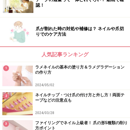
ネイルサロン 「
erikonail
」
認！
OMOTESANDO（03-3409-5577）、GINZA（03-6252-
3300）、
HIROO by More Couture（03-3442-1155）
爪が割れた時の対処や補修は？ ネイルや爪切
りでのケア方法
【関連記事】
ツイードネイルのやり方やコツとは？簡単セルフネイル
人気記事ランキング
フットジェルネイルをセルフで！初心者も自分で出来る
ラメネイルの基本の塗り方＆ラメグラデーション
1
やり方
の作り方
サロン級に仕上がる！簡単セルフネイルのやり方
2024/05/02
チェックネイルのやり方は？セルフでできるチェック柄
ネイルチップ・つけ爪の付け方と外し方！両面テ
2
ープなどの注意点も
の簡単な描き方
ラメネイルの基本の塗り方＆ラメグラデーションの作り
2024/03/28
方
ファイリングでネイル上級者！ 爪の形5種類の削り
3
方ポイント