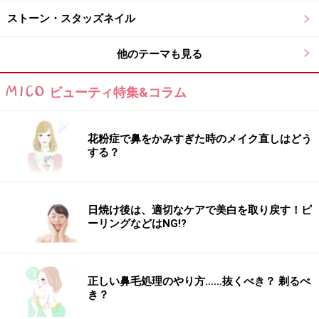
ストーン・スタッズネイル
ハートフレンチネイルのデザインとバリエ
ーション
他のテーマも見る
ビューティ特集&コラム
色と形を変えるだけでこんなにバリエーションが！
花粉症で鼻をかみすぎた時のメイク直しはどう
（左）ピンクと赤のWハート
する？
ハートフレンチを重ねたデザインでもっとキュートに！
まず左寄りにパステルピンクで大きなハートフレンチを
描きます。重ねるように右に赤でハートフレンチをオ
日焼け後は、適切なケアで美白を取り戻す！ピ
ン。ホログラムのキラキラ感でキュートさ120％。
ーリングなどはNG!?
（中央）黒の縁どりラインでハートくっきり
正しい鼻毛処理のやり方……抜くべき？ 剃るべ
ベージュのベースに、赤でハートフレンチを描きます。
き？
あえて両サイドの形を変えて、こなれ感をプラス。ハー