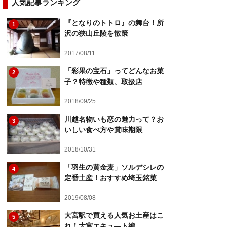
人気記事ランキング
『となりのトトロ』の舞台！所
1
沢の狭山丘陵を散策
2017/08/11
「彩果の宝石」ってどんなお菓
2
子？特徴や種類、取扱店
2018/09/25
川越名物いも恋の魅力って？お
3
いしい食べ方や賞味期限
2018/10/31
「羽生の黄金麦」ソルデシレの
4
定番土産！おすすめ埼玉銘菓
2019/08/08
大宮駅で買える人気お土産はこ
5
れ！大宮エキュ―ト編