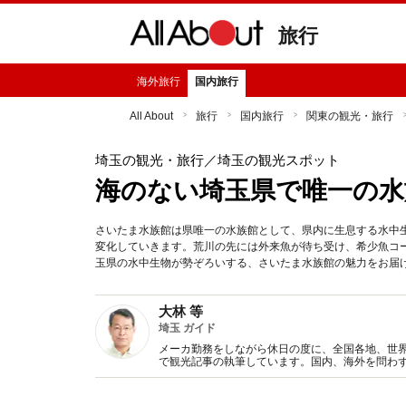
旅行
海外旅行
国内旅行
All About
旅行
国内旅行
関東の観光・旅行
埼玉の観光・旅行
／埼玉の観光スポット
海のない埼玉県で唯一の水
さいたま水族館は県唯一の水族館として、県内に生息する水中
変化していきます。荒川の先には外来魚が待ち受け、希少魚コ
玉県の水中生物が勢ぞろいする、さいたま水族館の魅力をお届
大林 等
埼玉 ガイド
メーカ勤務をしながら休日の度に、全国各地、世界
で観光記事の執筆しています。国内、海外を問わ
光・旅行に関するより豊かな情報を提供していき