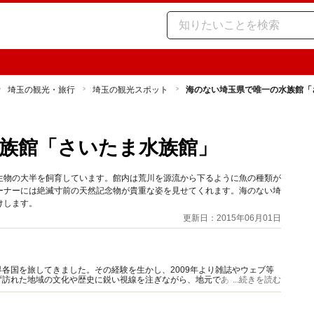
埼玉の観光・旅行
埼玉の観光スポット
海のない埼玉県で唯一の水族館「
族館「さいたま水族館」
生物の大半を飼育しています。館内は荒川を源流から下るように魚の種類が
ーナーには絶滅寸前の天然記念物が貴重な姿を見せてくれます。海のない埼
けします。
更新日：2015年06月01日
各国を旅してきました。その経験を生かし、2009年より雑誌やウェブ等
ず訪れた地域の文化や歴史に鋭い視線を注ぎながら、地元である埼玉の観
...続きを読む
ます。