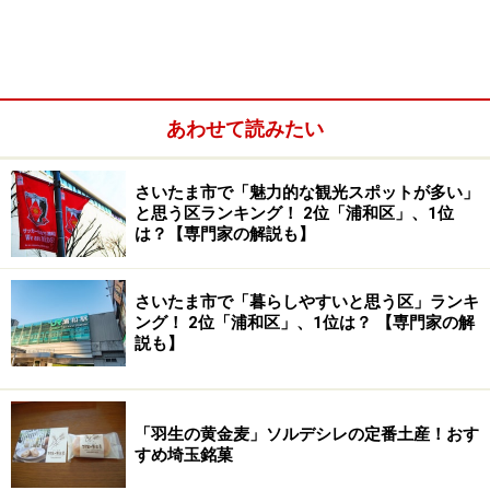
本社工場から「彩果の宝石」を配送するトラック
あわせて読みたい
本社工場の敷地内の直販店
さいたま市で「魅力的な観光スポットが多い」
と思う区ランキング！ 2位「浦和区」、1位
は？【専門家の解説も】
独創的な製法で作られる「彩果の宝石」の
さいたま市で「暮らしやすいと思う区」ランキ
味や賞味期限。常温での保管もOK
ング！ 2位「浦和区」、1位は？ 【専門家の解
説も】
「彩果の宝石」には、日本ばかりではなく世界各国から
異なる気候や土壌で育った果物がブレンドされていま
す。豊かな旨味が凝縮した果汁や、ジューシーな果肉を
「羽生の黄金麦」ソルデシレの定番土産！おす
すめ埼玉銘菓
厳選しているので、ゼリーに形を変えてもフルーツ本来
の風味が失われることはありません。