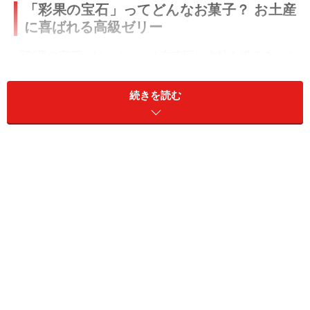
「彩果の宝石」ってどんなお菓子？ お土産
に喜ばれる高級ゼリー
「彩果の宝石」は、さいたま市南区に本社を構えるトミ
ゼンフーヅの銘菓です。1953年に製菓材料の卸売りから
スタートし、1970年には「彩果の宝石」の原型ともいえ
続きを読む
るペクチンゼリーを開発し大きく発展しました。柑橘類
の果皮から抽出したペクチンを利用してゼリーを創り上
げたのです。
独創的なアイデアによって産まれた銘菓は高い評価を受
け、2005年には
第2回さいたま推奨土産品金賞
を受賞、
2006年には埼玉県「
彩の国優良ブランド品
」や、全国観
光土産品連盟よって
推奨品
の認定を受けました。
さいたま市南区のトミゼンフーヅ本社工場