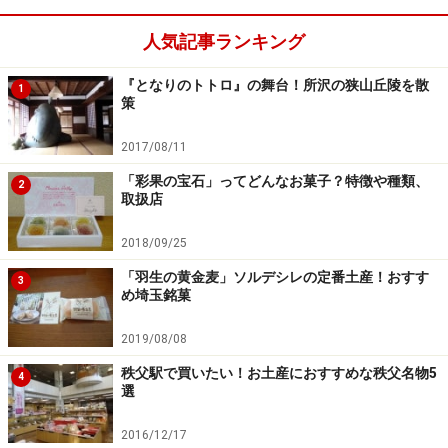
人気記事ランキング
エレガントな花柄に仕上がったフラワーゼリー
『となりのトトロ』の舞台！所沢の狭山丘陵を散
1
策
プレミアゼリーには、苺、葡萄、林檎、桃、蜜柑、キウ
イ、トマトベリーの7種類のゼリーが可愛い袋に入って
2017/08/11
並んでいます。各々の袋をあけると材料の果物がリアル
「彩果の宝石」ってどんなお菓子？特徴や種類、
2
な姿で現れます。フラワーゼリーと同じように、味わい
取扱店
ばかりでなく見た目にも強いこだわりをもっています。
2018/09/25
「羽生の黄金麦」ソルデシレの定番土産！おすす
3
め埼玉銘菓
2019/08/08
思わず踊りだしたくなりそうなプレミアゼリーの化粧箱
秩父駅で買いたい！お土産におすすめな秩父名物5
4
選
2016/12/17