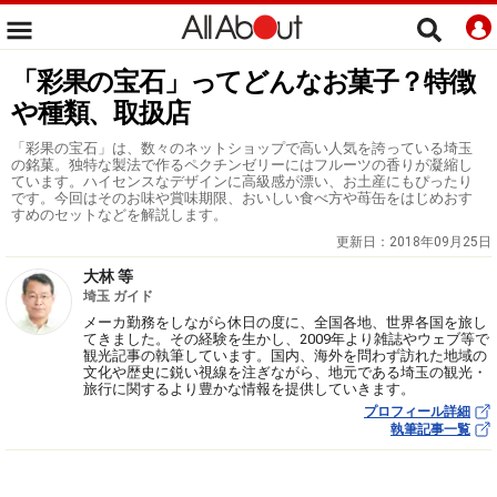
「彩果の宝石」ってどんなお菓子？特徴
や種類、取扱店
「彩果の宝石」は、数々のネットショップで高い人気を誇っている埼玉
の銘菓。独特な製法で作るペクチンゼリーにはフルーツの香りが凝縮し
ています。ハイセンスなデザインに高級感が漂い、お土産にもぴったり
です。今回はそのお味や賞味期限、おいしい食べ方や苺缶をはじめおす
すめのセットなどを解説します。
更新日：
2018年09月25日
大林 等
埼玉 ガイド
メーカ勤務をしながら休日の度に、全国各地、世界各国を旅し
てきました。その経験を生かし、2009年より雑誌やウェブ等で
観光記事の執筆しています。国内、海外を問わず訪れた地域の
文化や歴史に鋭い視線を注ぎながら、地元である埼玉の観光・
旅行に関するより豊かな情報を提供していきます。
プロフィール詳細
執筆記事一覧