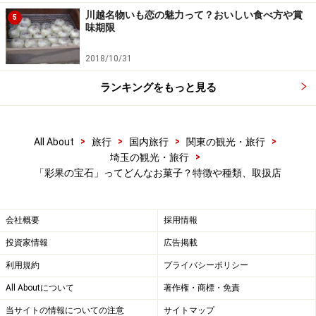
ゼリー詰め合わせ 14個入り
川越名物いも恋の魅力って？おいしい食べ方や賞
5
味期限
2018/10/31
材料の果物がリアルな姿で現れるプレミアゼリー
ランキングをもっと見る
他にもバラエティー豊かに品揃えされプラ缶やフルーツ
キューブでは、1種類の果物のゼリーを味わい続けるこ
>
>
>
>
All About
旅行
国内旅行
関東の観光・旅行
とができます。どのゼリーにも高級感が漂っているの
>
埼玉の観光・旅行
で、一粒一粒大切に食べる人が多いようです。
「彩果の宝石」ってどんなお菓子？特徴や種類、取扱店
会社概要
採用情報
投資家情報
広告掲載
1種類の果物のゼリーを味わい続けることができるプラ缶
利用規約
プライバシーポリシー
All Aboutについて
著作権・商標・免責
当サイトの情報についての注意
サイトマップ