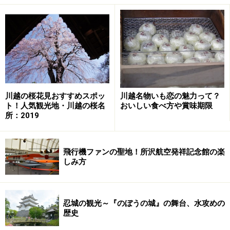
天然の食物繊維やペクチンを使って固めたペクチンゼリ
ーは、ゼラチン質ではなくグミやキャンディに近い外観
と食感をもっています。
賞味期限は製造日から6ケ月で
常温保管
ができ、箱から出してそのまま食べることがで
きます。ジューシーなゼリーなので、飲み物と合わせる
川越の桜花見おすすめスポッ
川越名物いも恋の魅力って？
のならフルーツジュースよりは紅茶やコーヒーが味わい
ト！人気観光地・川越の桜名
おいしい食べ方や賞味期限
をひきだしてくれます。
所：2019
飛行機ファンの聖地！所沢航空発祥記念館の楽
しみ方
グミやキャンディに近い外観と食感をもつペクチンゼリー
忍城の観光～『のぼうの城』の舞台、水攻めの
歴史
フラワーゼリー、プレミアゼリーなどワク