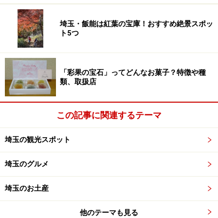
ワクする品揃え
フラワーゼリーは、エレガントで繊細な花柄に仕上がっ
埼玉・飯能は紅葉の宝庫！おすすめ絶景スポッ
ト5つ
ています。最もコンパクトな6個入りのセットには、赤
色（ラズベリー）、ピンク色（もも）、黄色（レモ
ン）、オレンジ色（あんず）、緑色（青うめ）、青色
「彩果の宝石」ってどんなお菓子？特徴や種
（ヨーグルト）が、彩り豊かに箱詰めされています。早
類、取扱店
く口にいれたいとは思っても、しばらくは宝石を鑑賞し
てしまいそうです。
この記事に関連するテーマ
埼玉の観光スポット
落ち着いた雰囲気にデザインされたフラワーゼリーの化粧箱
埼玉のグルメ
埼玉のお土産
箱詰めされたフラワーゼリー。花ゼリー6個入
他のテーマも見る