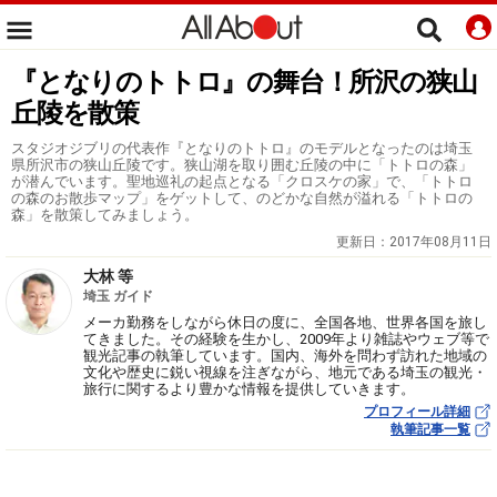
『となりのトトロ』の舞台！所沢の狭山
丘陵を散策
スタジオジブリの代表作『となりのトトロ』のモデルとなったのは埼玉
県所沢市の狭山丘陵です。狭山湖を取り囲む丘陵の中に「トトロの森」
が潜んでいます。聖地巡礼の起点となる「クロスケの家」で、「トトロ
の森のお散歩マップ」をゲットして、のどかな自然が溢れる「トトロの
森」を散策してみましょう。
更新日：
2017年08月11日
大林 等
埼玉 ガイド
メーカ勤務をしながら休日の度に、全国各地、世界各国を旅し
てきました。その経験を生かし、2009年より雑誌やウェブ等で
観光記事の執筆しています。国内、海外を問わず訪れた地域の
文化や歴史に鋭い視線を注ぎながら、地元である埼玉の観光・
旅行に関するより豊かな情報を提供していきます。
プロフィール詳細
執筆記事一覧