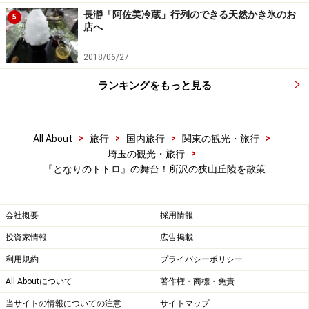
「クロスケの家」の蔵
長瀞「阿佐美冷蔵」行列のできる天然かき氷のお
5
店へ
連日「となりのトトロ」ファンで溢れる「クロスケの
2018/06/27
家」は、トトロのふるさと基金による「森を守る」活動
ランキングをもっと見る
の拠点として、様々なイベントが行われています。
>
>
>
>
All About
旅行
国内旅行
関東の観光・旅行
>
埼玉の観光・旅行
「クロスケの家」の茶工場
『となりのトトロ』の舞台！所沢の狭山丘陵を散策
母屋の玄関で、「
トトロの森のお散歩マップ
」を手に入
会社概要
採用情報
れて、狭山湖を取り囲む狭山丘陵に点在する「トトロの
投資家情報
広告掲載
森」に出かけましょう。
利用規約
プライバシーポリシー
All Aboutについて
著作権・商標・免責
当サイトの情報についての注意
サイトマップ