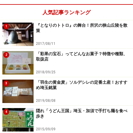
土間にはオリジナルのトトロ・ファンド・グッズがずら
り！ モデルの地を訪れたお土産はここでゲットすること
人気記事ランキング
ができます。
『となりのトトロ』の舞台！所沢の狭山丘陵を散
1
策
2017/08/11
「クロスケの家」の土間
「彩果の宝石」ってどんなお菓子？特徴や種類、
2
取扱店
2018/09/25
「羽生の黄金麦」ソルデシレの定番土産！おすす
トトロ・ファンドのオリジナル・グッズ・コーナー
3
め埼玉銘菓
2019/08/08
母屋の他にも敷地内には蔵や茶工場が残されています。
隠れ「うどん王国」埼玉・加須で手打ち麺を食べ
4
歩き
2015/09/09