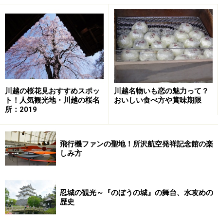
ネコバスを下車した気分になってバス停横の細い路地を
入ると、切妻造瓦葺きの木造2階建ての古民家が建って
います。「クロスケの家」は、1957年に越生から移築さ
れました。築100年を超える歴史を漂わせています。
川越の桜花見おすすめスポッ
川越名物いも恋の魅力って？
ト！人気観光地・川越の桜名
おいしい食べ方や賞味期限
所：2019
築100年を超える古民家の「クロスケの家」
飛行機ファンの聖地！所沢航空発祥記念館の楽
しみ方
母屋の縁側、囲炉裏、襖絵からは明治時代の農家の生活
の様子が色濃く残されています。部屋の隅や天井に「マ
ックロクロスケ」が列を作ったとしても、何の不思議も
忍城の観光～『のぼうの城』の舞台、水攻めの
ありません。
歴史