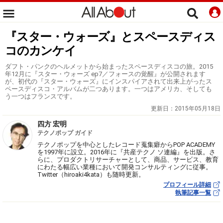
『スター・ウォーズ』とスペースディス
コのカンケイ
ダフト・パンクのヘルメットから始まったスペースディスコの旅。2015
年12月に『スター・ウォーズ ep7／フォースの覚醒』が公開されます
が、初代の『スター・ウォーズ』にインスパイアされて出来上がったス
ペースディスコ・アルバムが二つあります。一つはアメリカ、そしても
う一つはフランスです。
更新日：
2015年05月18日
四方 宏明
テクノポップ ガイド
テクノポップを中心としたレコード蒐集癖からPOP ACADEMY
を1997年に設立。2016年に『共産テクノ ソ連編』を出版。さ
らに、プロダクトリサーチャーとして、商品、サービス、教育
にわたる幅広い業種において開発コンサルティングに従事。
Twitter（hiroaki4kata）も随時更新。
プロフィール詳細
執筆記事一覧