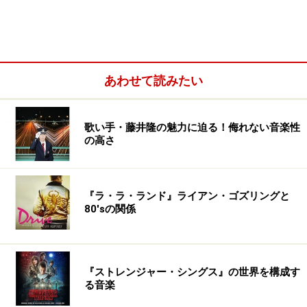
あわせて読みたい
歌い手・藤井隆の魅力に迫る！侮れない音楽性
の高さ
Star Wars & Other Galactic Funk
『ラ・ラ・ランド』ライアン・ゴズリングと
80'sの関係
Star Wars Theme
(YouTube)
ミーコ（本名：Meco Monardo）は、イタリア系のアメ
『ストレンジャー・シングス』の世界を構成す
リカ人。公開初日の5月25日に『スター・ウォーズ』を
る音楽
観た（その後もしつこく観続ける）ミーコは、ジョン・