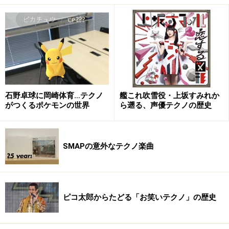
ウィリアムズ（John Williams）が制作したサウンドトラ
ックのディスコ化を思いつきます。その後、トントン拍
子に話は進み、爆速で同年の秋にはアルバム、シングル
のリリースとなったのです。
他のスペースや後に紹介するドロイズ（Droids）などの
フレンチ・スペースディスコと比べると、サウンド自体
石野卓球に岡崎体育…テクノ
艦これ吹雪役・上坂すみれか
の未来性はそれほど感じられず、クラシック性の高いサ
がつくるポケモンの世界
ら遡る、声優テクノの歴史
ントラのオーソドックスなディスコ化と言ったほうがい
いでしょう。『スター・ウォーズ』がテーマであるが所
以にスペース（宇宙）的な部分はありますが。動画はか
SMAPの意外なテクノ楽曲
なり笑えます。ミーコは、その後も、映画サントラのデ
ィスコ化（ミーコ化と呼ぶ）を軸に活動を続けました。
ピコ太郎からたどる「お笑いテクノ」の歴史
次は、お勧めのドロイズについてです。
※記事内容は執筆時点のものです。最新の内容をご確認くださ