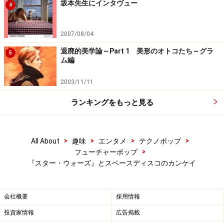
坂本先生にインタヴュー
4
2007/08/04
退廃的美学論～Part 1 美形のオトコたち～グラ
5
ム編
2003/11/11
ランキングをもっと見る
>
>
>
>
All About
趣味
エンタメ
テクノポップ
>
フューチャーポップ
『スター・ウォーズ』とスペースディスコのカンケイ
会社概要
採用情報
投資家情報
広告掲載