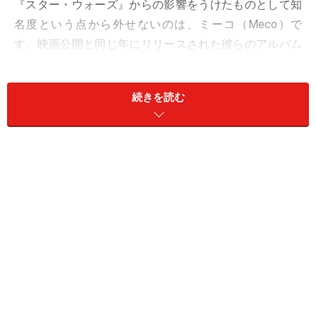
『スター・ウォーズ』からの影響をうけたものとして知
名度という点から外せないのは、ミーコ（Meco）で
す。映画公開と同じ年にリリースされた彼らのアルバム
『Star Wars & Other Galactic Funk』にも収録されている
シングル「Star Wars Theme/Cantina Band」は米国のビ
続きを読む
ルボード・チャートでも1位に輝き、欧米全土でヒット
しました。
Star Wars & Other Galactic Funk
(amazon.co.jp)