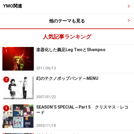
YMO関連
他のテーマも見る
人気記事ランキング
楽器化した義足Leg TwoとShampoo
1
2011/06/13
幻のテクノポップバンド～MENU
2
2007/01/22
SEASON’S SPECIAL～Part 5 クリスマス・レコ
3
ード
2003/11/18