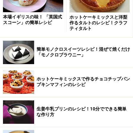
■
バナナチョコレートスポンジケーキの作り方
本場イギリスの味！ 「英国式
ホットケーキミックスと洋梨
卵とグラニュー糖を湯せんにかけ、よく泡立てる
1
スコーン」の簡単レシピ
作るタルトのレシピ！クラフ
ティタルト
スポンジ生地作り。ケーキ2台分、天板1枚分のスポンジ
生地を作ります。室温に戻した卵とグラニュー糖をボウ
ルに入れ、70℃くらいの湯せんにかけながら、泡立て器
簡単モノクロスイーツレシピ！混ぜて焼くだけ
（あればハンドミキサー）で泡立てます。全体が白っぽ
「モノクロブラウニー」
く、もったりしてきたら、湯せんから外し、生地をすく
うとゆっくりとリボン状に落ちるくらいまで泡立てま
す。
ホットケーキミックスで作るチョコチップパン
プキンマフィンのレシピ
生姜牛乳プリンのレシピ！10分でできる簡単
な作り方