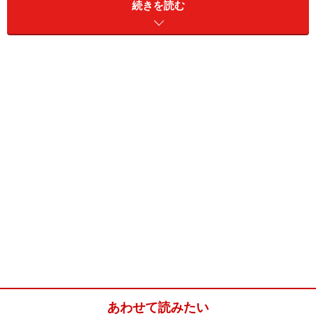
続きを読む
簡単バナナチョコスポンジケーキ
(13cmx18cm保存容器1台分)
■
スポンジ生地(2台分)
卵
4個
グラニュー糖
60g
薄力粉
60g
■
デコレーション
生クリーム
200ml
グラニュー糖
大さじ1
あわせて読みたい