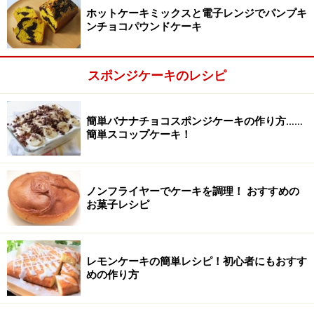
ホットケーキミックスと電子レンジでパンプキ
ンチョコパウンドケーキ
スポンジケーキのレシピ
簡単バナナチョコスポンジケーキの作り方……
簡単スコップケーキ！
ノンフライヤーでケーキを調理！ おすすめの
お菓子レシピ
粉を加え、全体をよく混ぜる
2
ふるった薄力粉を加え、ゴムべらで切るようにしっかり
レモンケーキの簡単レシピ！初心者にもおすす
と底から混ぜることで、泡をきめ細かく整えます。少し
めの作り方
生地がゆるくなり、つやが出てくる状態まで良く混ぜま
しょう。