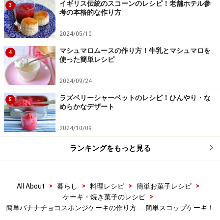
イギリス伝統のスコーンのレシピ！老舗ホテル参
3
考の本格的な作り方
2024/05/10
マシュマロムースの作り方！牛乳とマシュマロを
4
使った簡単レシピ
2024/09/24
ラズベリーシャーベットのレシピ！ひんやり・な
5
めらかなデザート
2024/10/09
あら熱を取り、切り分ける
4
ランキングをもっと見る
天板から外し、オーブンペーパーを敷いたケーキクーラ
ーの上に、ひっくり返した状態で紙をつけたまま冷まし
ます。完全にスポンジ生地が冷めたら紙をはがし、焼き
>
>
>
>
All About
暮らし
料理レシピ
簡単お菓子レシピ
>
ケーキ・焼き菓子のレシピ
色がついた面を上にしてはがした紙の上におきます。ケ
簡単バナナチョコスポンジケーキの作り方……簡単スコップケーキ！
ーキを作る保存容器の大きさにスポンジをカットしま