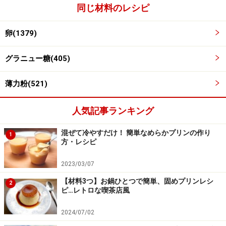
同じ材料のレシピ
天板に生地を流して焼く
3
卵(1379)
天板にわら半紙を敷き、生地を流し入れてカードで平ら
にならします。余熱しておいた200℃のオーブンで8分焼
グラニュー糖(405)
きます。中心を押して軽い弾力があれば焼き上がり。オ
ーブンによって火の入り方が違うので、8分という時間
薄力粉(521)
にとらわれず早めに様子を見るようにしてください。弾
力がなかったら1～2分を目安に追加して焼いてくださ
人気記事ランキング
い。
混ぜて冷やすだけ！ 簡単なめらかプリンの作り
1
方・レシピ
2023/03/07
【材料3つ】お鍋ひとつで簡単、固めプリンレシ
2
ピ…レトロな喫茶店風
2024/07/02