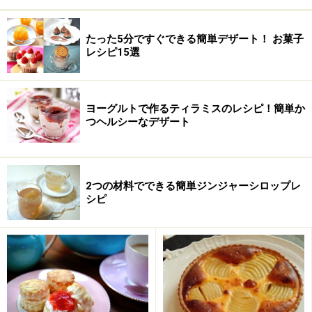
バナナ
2本
たった5分ですぐできる簡単デザート！ お菓子
チョコレート
板チョコレート1枚(50g)
レシピ15選
ヨーグルトで作るティラミスのレシピ！簡単か
つヘルシーなデザート
2つの材料でできる簡単ジンジャーシロップレ
シピ
簡単バナナチョコスポンジケーキの作り
方・手順