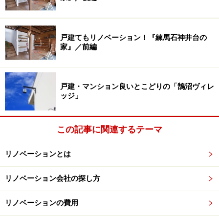
しかし太く大きなヒビがあったら要注意です。家の歪み
が原因になっていることがあり、地盤や基礎の沈下、構
戸建てもリノベーション！『練馬石神井台の
造の腐食、もともと欠陥住宅であったなどが考えられま
家』／前編
す。
耐震上問題があることも多く、この先長く住むのであれ
戸建・マンション良いとこどりの「鵠沼ヴィレ
ッジ」
ば大掛かりな修繕のリフォームが必要になる可能性があ
ります。当然多額の費用が掛かるため、リノベーション
向き中古物件とは言えないでしょう。
この記事に関連するテーマ
リノベーションとは
ポイント2．窓サッシやドアの開閉を行い、
リノベーション会社の探し方
自分で確認して見抜く
リノベーションの費用