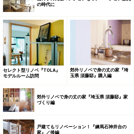
の時代に
ポイント1. 外壁や基礎のヒビに注目、自分
の目で確認して見抜く
外壁や基礎の状態を、自分の目でじっくり確認しておこう。
外壁や基礎の劣化については、インスペクションを行え
郊外リノベで身の丈の家『埼
セレクト型リノベ『TOLA』
玉県 須藤邸』購入編
モデルルーム訪問
ば判断できますが、その前段階として、まず自分の目で
じっくり観察してみましょう。
郊外リノベで身の丈の家『埼玉県 須藤邸』家
中古住宅でよく見る、外壁にできた細く小さなヒビは表
づくり編
面だけの劣化であることが多く、それ程心配は要りませ
ん。ただし表面は傷んでいるわけですから、早目に外壁
塗装リフォームを計画する必要があります。
戸建てもリノベーション！『練馬石神井台の
家』／後編