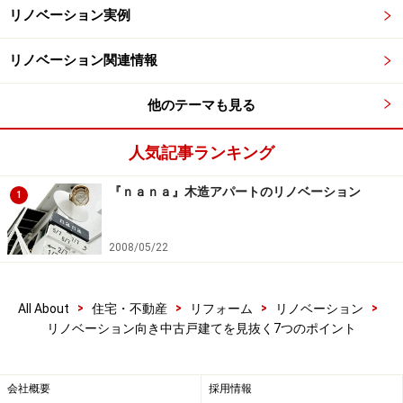
リノベーション実例
窓の交換は費用がかさむので、既存が生かせればリノベーシ
リノベーション関連情報
ョン費用を抑えられる。
他のテーマも見る
家の中に入ったら、窓サッシやドアの開閉を確認し、枠
とガラスの様子をよく見ておきましょう。
人気記事ランキング
サッシの滑りの悪さは、戸車の劣化や歪みによることが
『ｎａｎａ』木造アパートのリノベーション
1
多く、戸車の交換やサッシの調整などの軽微なリフォー
ムで解消することができます。
2008/05/22
しかし枠とサッシが斜めに傾いてスキマができていた
>
>
>
>
All About
住宅・不動産
リフォーム
リノベーション
り、ドアの立て付けが極端に悪かったりする場合は、構
リノベーション向き中古戸建てを見抜く7つのポイント
造に問題が起きている可能性があります。1階の壁量が
不足して2階が支えきれずに鴨居が下がり、戸が動かな
くなっていた家もありますので、専門家に確認してもら
会社概要
採用情報