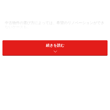
中古物件の選び方によっては、希望のリノベーションができ
ないケースも。
中古物件は状況によって質が大きく異なるのが特徴で
す。一見キレイに見えても、見えない部分が腐食してい
続きを読む
たというようなことがあれば、その分補修費用がかさみ
ます。
そこで劣化の程度に関しては、建物の現状を検査、診断
するインスペクションという制度があり、購入前に利用
することで、後々のトラブルを防いでいくことができま
す。
しかしそれ以外にも中古住宅の中には、希望のリノベー