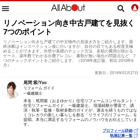
リノベーション向き中古戸建てを見抜く
7つのポイント
リノベーション向きな戸建ての中古物件の見抜き方をご紹介します。最
終決断はインスペクション後に行いますが、自分の目でもある程度見極
めることができます。外壁や基礎のチェック方法、多額の費用が掛かる
ケース、築年数でわかる出費アレコレ、書類が無い場合の問題点など、7
つのチェックポイントをご紹介します。（2018年改訂版、初出:2010年6
月）
更新日：
2018年02月27日
尾間 紫/Yuu
リフォーム ガイド
一級建築士
本名：尾間紫（おまゆかり）住宅リフォームコンサルタント・
住宅リフォームガイド、一級建築士。 現場経験が豊富で、講
演・執筆・監修・取材多数のガイドが、過去を繕うものではな
くコレカラの新しい暮らしを創る「リライフのリフォーム」を
提唱。本当に満足するリフォームのノウハウをお伝えしていま
す。
プロフィール詳細
執筆記事一覧