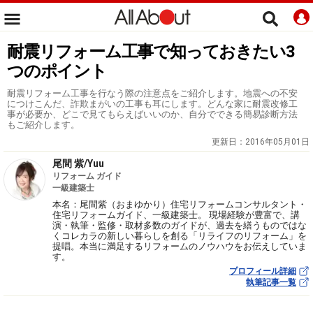
耐震リフォーム工事で知っておきたい3
つのポイント
耐震リフォーム工事を行なう際の注意点をご紹介します。地震への不安
につけこんだ、詐欺まがいの工事も耳にします。どんな家に耐震改修工
事が必要か、どこで見てもらえばいいのか、自分でできる簡易診断方法
もご紹介します。
更新日：
2016年05月01日
尾間 紫/Yuu
リフォーム ガイド
一級建築士
本名：尾間紫（おまゆかり）住宅リフォームコンサルタント・
住宅リフォームガイド、一級建築士。 現場経験が豊富で、講
演・執筆・監修・取材多数のガイドが、過去を繕うものではな
くコレカラの新しい暮らしを創る「リライフのリフォーム」を
提唱。本当に満足するリフォームのノウハウをお伝えしていま
す。
プロフィール詳細
執筆記事一覧