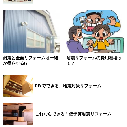
● ほとんど効果が無い金物を、床下と屋根裏に大量に取
り付けられていた
● 基礎の補強を行っていたが、通風口を塞ぎ床下換気が
できなくなっていた
● 壁の補強が偏っていて、却ってねじれやすくなってい
た
耐震と全面リフォームは一緒
耐震リフォームの費用相場っ
が得をする!?
て？
命にかかわることだからこそ、不安な気持ちに付け込ま
れやすいので注意が必要です。このような商法に引っか
からないためにも、まずは、我が家の耐震性能を正しく
DIYでできる、地震対策リフォーム
理解しておくところから始めましょう。
これならできる！低予算耐震リフォーム