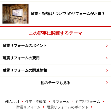
鍵は1981年と2000年、我が家の築年数を確
認して診断を受ける
耐震・断熱は｢ついで｣のリフォームがお得？
〈耐震リフォーム工事のポイント2〉
この記事に関連するテーマ
建てられた時期によって耐震性能は異なる。ただし家が健康
な場合に限り。定期点検を忘れずに。
耐震リフォームのポイント
家は建てられた時期によって耐震性能が異なります。そ
耐震リフォームの費用
の境目になるのが、1981年と2000年です。
耐震リフォームの関連情報
1981年に建築基準法が改正され、新しい耐震基準が定め
られました。その基準を新耐震基準と呼び、それまでの
他のテーマも見る
旧耐震基準とは地震への強さが大きく異なります。
新耐震基準の目安は、震度5程度で損傷しない、震度6～
>
>
>
>
All About
住宅・不動産
リフォーム
住宅リフォーム
>
>
7程度の大地震で倒壊しないことであり、それまでの旧
耐震リフォーム
耐震リフォームのポイント