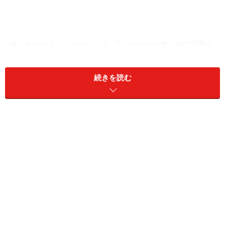
命にかかわることだからこそ、引っかかりやすいので注意が
必要。あわてて契約するのは厳禁。
大地震が発生すると、詐欺まがいの耐震リフォーム工事
続きを読む
のセールスが現れます。よくある手口は、いきなり訪
問、正しい耐震診断もせずにこの家がいかに危険かを専
門用語を使って不安をあおり、すぐに工事を行なってし
まうという手法です。
このようなセールス方法は不安商法と呼ばれ、やたらに
契約を急がせ、考える時間を与えないという特徴があり
ます。中には、お願いしますと言った翌日に工事を始め
られ、考える余裕が全く無かったというケースもありま
した。