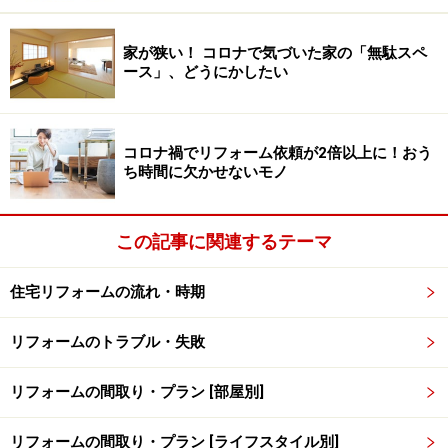
管に新しい水栓金具がつなぎこんであるだけだった。し
かもその繋ぎが悪くて水漏れがするようになった。
家が狭い！ コロナで気づいた家の「無駄スペ
ース」、どうにかしたい
●電気配線に問題があると言われ工事を行なったが、ス
イッチとコンセントプレートの交換を行なっていただけ
コロナ禍でリフォーム依頼が2倍以上に！おう
だった。
ち時間に欠かせないモノ
●外壁塗装を依頼したら、薄めた塗料で粗悪な塗装工事
この記事に関連するテーマ
をされ、3年後に変色した。
住宅リフォームの流れ・時期
●雨漏り防止に屋根のスキマに漆喰を詰められたが、詰
める場所が悪く、今までしなかった雨漏りするようにな
リフォームのトラブル・失敗
ってしまった。再工事のために更に費用が掛かった。
リフォームの間取り・プラン [部屋別]
リフォームの間取り・プラン [ライフスタイル別]
不安な時にあわてて考えると、引っ掛かり