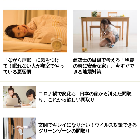
悪徳リフォーム業者による粗悪工事の例
悪徳リフォーム業者による粗悪な工事によって、家が前
より悪い状態になってしまったケースもあります。災害
後は不安な気持ちでいるので、そこに付け込んできま
す。耐震工事は費用が高額になりがちなので、専門家に
よる診断無しには着手しないよう注意しましょう。
「ながら睡眠」に気をつけ
建築士の目線で考える「地震
て！眠れない人が寝室でやっ
の時に安全な家」、今すぐで
●耐震補強リフォームをすると言って基礎の周辺をコン
ている悪習慣
きる地震対策
クリートで固められたが、床下の通風ができなくなって
しまい、土台が腐ってしまった。
コロナ禍で変化も…日本の家から消えた間取
り、これから欲しい間取り
●耐震補強リフォームをすると言われ、部分的に基礎を
かため壁を増設したが、後に専門家に見てもらったら、
却ってバランスが崩れ、危険な状態になっていた。
玄関でキレイになりたい！ウイルス対策できる
グリーンゾーンの間取り
●配管はすべて新しくすると言っていたのに、古い給水