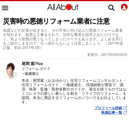
災害時の悪徳リフォーム業者に注意
地震などの災害が起きると、その不安に付け込んだ悪徳リフォーム業者
が現れます。粗悪な工事をされて、法外な費用を請求されただけでな
く、前より状態が悪くなってしまったケースもあります。よくある手口
をご紹介しますので、引っ掛からないよう注意しましょう。（2017年改
訂版、初出:2011年3月）
更新日：
2017年04月05日
尾間 紫/Yuu
リフォーム ガイド
一級建築士
本名：尾間紫（おまゆかり）住宅リフォームコンサルタント・
住宅リフォームガイド、一級建築士。 現場経験が豊富で、講
演・執筆・監修・取材多数のガイドが、過去を繕うものではな
くコレカラの新しい暮らしを創る「リライフのリフォーム」を
提唱。本当に満足するリフォームのノウハウをお伝えしていま
す。
プロフィール詳細
執筆記事一覧