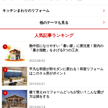
やすいので注意を
キッチンまわりのリフォーム
他のテーマも見る
人気記事ランキング
熱中症になりやすい「暑い家」に要注意！室内の
1
「暑さ指数」をさげる3つの工夫
2022/08/02
平凡な和室が和モダンに変わる！和室リフォーム
2
はこの５ヵ所がポイント
2019/02/21
建て替えvsリフォームどっちが安い？こんな選び
3
よく考え、その場での契約は絶対に行なわよう注意を。
方は損をする
悪徳リフォーム業者の特徴は、災害時の不安に付け込ん
2019/02/14