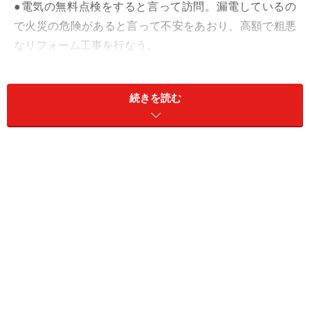
●電気の無料点検をすると言って訪問。漏電しているの
で火災の危険があると言って不安をあおり、高額で粗悪
なリフォーム工事を行なう。
●災害後、不安な状態で居る時に、耐震の無料診断をす
続きを読む
ると言って訪問。基礎が沈んでいる、ヒビが入ってい
る、柱や土台が腐食している、金物が不足している、壁
量が不足しているなどと言って不安をあおり、高額で粗
悪なリフォーム工事を行なう。