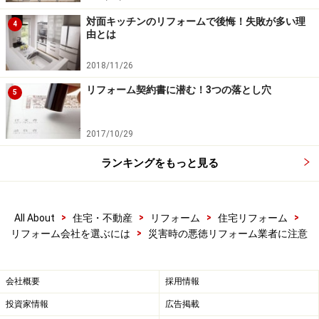
で、すぐにやらないと危険である、家が全部ダメになる
対面キッチンのリフォームで後悔！失敗が多い理
4
などと言って不安を煽り、契約を急がせます。
由とは
2018/11/26
よく考えてみればおかしいと思うことも、不安にかられ
ている時に十分に考える時間が無いと、引っ掛かりやす
リフォーム契約書に潜む！3つの落とし穴
5
くなってしまいます。
2017/10/29
悪徳リフォーム業者もそれがよくわかっているので、や
ランキングをもっと見る
たらに不安をあおり、考える時間を与えないよう契約を
急がせるのです。
>
>
>
>
All About
住宅・不動産
リフォーム
住宅リフォーム
このような時期にやってくる見知らぬ無料点検や訪問セ
>
リフォーム会社を選ぶには
災害時の悪徳リフォーム業者に注意
ールスは断りましょう。点検したい場合は、普段から知
っている業者や信頼できる業者に依頼しましょう。
会社概要
採用情報
投資家情報
広告掲載
悪徳リフォームによる被害額は、数万円から数千万円ま