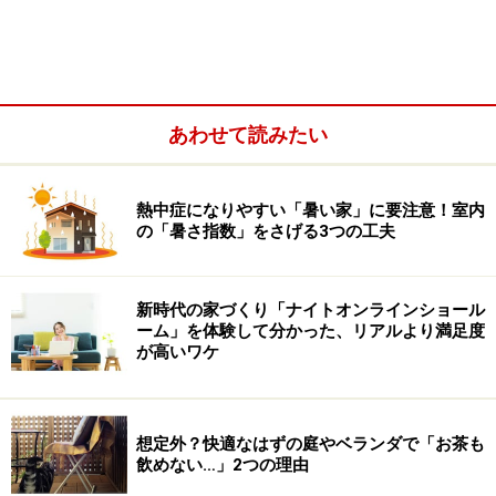
あわせて読みたい
●通りすがりに外壁に細いヒビが入っているのを見掛け
たので立ち寄ったと親切そうに声を掛けて訪問。このま
までは水が入って家がダメになる、今すぐに工事が必要
熱中症になりやすい「暑い家」に要注意！室内
と言って不安をあおり、高額で粗悪なリフォーム工事を
の「暑さ指数」をさげる3つの工夫
行なう。
新時代の家づくり「ナイトオンラインショール
●近所で診断をしたついでに立ち寄ったと言って訪問。
ーム」を体験して分かった、リアルより満足度
が高いワケ
屋根材がずれているので、雨漏りをする可能性が高く、
このままでは家全部がダメになるなどと言って不安をあ
おり、高額で粗悪なリフォーム工事を行なう。
想定外？快適なはずの庭やベランダで「お茶も
飲めない…」2つの理由