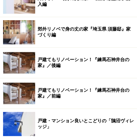
入編
郊外リノベで身の丈の家『埼玉県 須藤邸』家
づくり編
戸建てもリノベーション！『練馬石神井台の
家』／後編
戸建てもリノベーション！『練馬石神井台の
家』／前編
戸建・マンション良いとこどりの「鵠沼ヴィレ
ッジ」