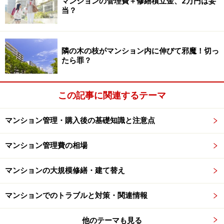
マンションの管理費＋修繕積立金、2万円は妥
当？
2) 近隣住戸に周知するため
リフォーム工事を実施する場合、工事業者が共用部分を
出入りしたり、作業に伴い騒音が発生するなど、近隣の
隣の木の枝がマンション内に伸びて邪魔！切っ
居住者の生活に少なからず影響が出ることが予想されま
たら罪？
す。
この記事に関連するテーマ
工事の事前申請が承認された後、その申請書の写しが共
用部に掲示されます。
いつ、どの部屋でどんな工事が行
マンション管理・購入後の基礎知識と注意点
われるかをあらかじめ周知することで、近隣からの苦情
を未然に防ぐ
ことができます。
マンション管理費の相場
マンションの大規模修繕・建て替え
リフォーム実施上の注意点とマナー
マンションでのトラブルと対策・関連情報
それでは、実際にリフォームをする場合に注意すべきポ
イント等をご紹介します。
他のテーマも見る