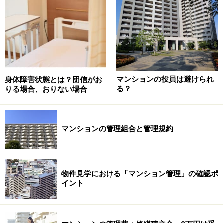
専有部分である自分の部屋をリフォームする場合でも、
管理組合に事前に工事の申請を行う
必要があります。そ
の理由は大きく2つあります。
1) 共用部分への影響がないか確認するため
マンションには共用部分と専有部分がありますが、その
マンションの役員は避けられ
身体障害状態とは？団信がお
正しい区分についてはあまり知られていません。
る？
りる場合、おりない場合
まず、部屋内の天井、床、および壁についても
躯体部分
は共用部分に該当します
。また、意外かもしれません
マンションの管理組合と管理規約
が、
窓枠や窓ガラス、網戸
も共用部分
です。
リフォームする場合、共用部分を区分所有者の意思で改
物件見学における「マンション管理」の確認ポ
イント
変することは認められません。工事の範囲や内容が規約
に違反していないか、管理組合がチェックするために事
前申請が必要なのです。