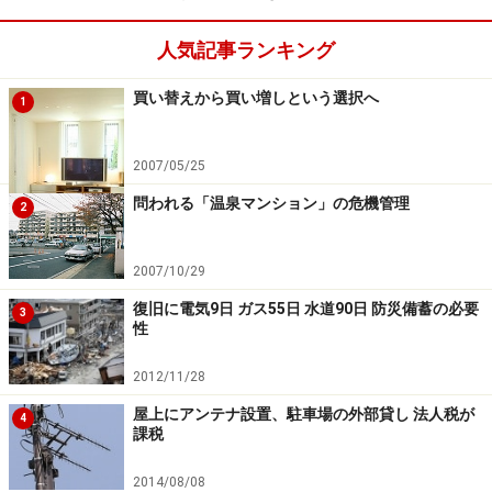
人気記事ランキング
1) マンション独自のルールがないかを確認
各マンションの管理規約には、申請書の提出だけでな
買い替えから買い増しという選択へ
1
く、
工
事のやり方、工事に使う用材や色の指定
まで決め
られていることもあります。
2007/05/25
問われる「温泉マンション」の危機管理
具体的な例では、指定業者以外の出入り禁止、水廻りの
2
設備の移動禁止、配管の交換禁止などを定めている事例
もあります。
2007/10/29
復旧に電気9日 ガス55日 水道90日 防災備蓄の必要
3
その他、
分電盤の容量やガス給湯器のサイズについては
性
あらかじめ上限が決められている
場合も少なくありませ
2012/11/28
んので、事前に管理規約に目を通すようにしてくださ
屋上にアンテナ設置、駐車場の外部貸し 法人税が
い。
4
課税
2) 必要な書類等を揃えて申請書を提出
2014/08/08