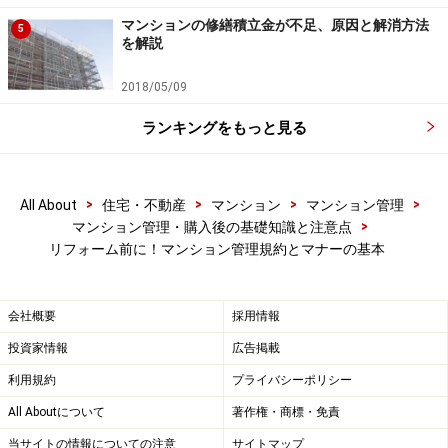
設計図、仕様書、工程表を添付のうえ、工事申請書（通
マンションの修繕積立金が不足、原因と解消方法
5
を解説
常の場合、管理組合指定の書式があります。）を管理組
合理事長に提出します。
2018/05/09
ランキングをもっと見る
この申請を行わなかったり、正式に承認が下りる前に工
事を実施した場合には、
管理組合から工事の差止めや原
状回復の措置を求められることもある
ので留意が必要で
>
>
>
>
All About
住宅・不動産
マンション
マンション管理
す。
>
マンション管理・購入後の基礎知識と注意点
リフォーム前に！マンション管理規約とマナーの基本
3) 近隣住戸への気配りも忘れずに
最後にマナーとしてのアドバイスですが、大掛かりなリ
会社概要
採用情報
フォームをする場合には、自分の両隣りと上・下階の住
投資家情報
広告掲載
人に挨拶されることをお奨めします。
利用規約
プライバシーポリシー
特に中古マンションを購入して入居前にリフォームする
All Aboutについて
著作権・商標・免責
場合には、新たなコミュニティでの生活をスムーズに始
当サイトの情報についての注意
サイトマップ