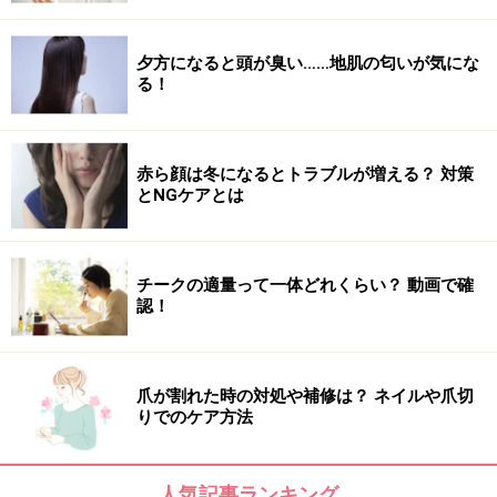
夕方になると頭が臭い……地肌の匂いが気にな
る！
赤ら顔は冬になるとトラブルが増える？ 対策
とNGケアとは
チークの適量って一体どれくらい？ 動画で確
認！
爪が割れた時の対処や補修は？ ネイルや爪切
りでのケア方法
人気記事ランキング