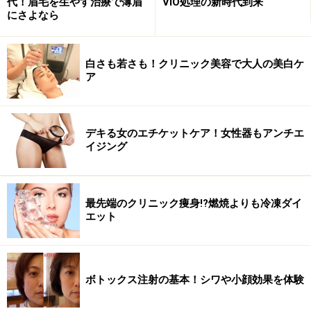
代！眉毛を生やす治療で薄眉
VIO処理の新時代到来
にさよなら
白さも若さも！クリニック美容で大人の美白ケ
ア
デキる女のエチケットケア！女性器もアンチエ
イジング
最先端のクリニック痩身!?燃焼よりも冷凍ダイ
エット
ボトックス注射の基本！シワや小顔効果を体験