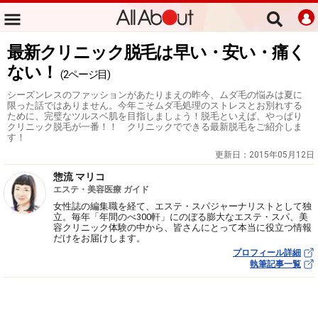
最新クリニック脱毛は早い・安い・痛く
ない！
(2ページ目)
シーズンレスのファッションがあたりまえの昨今、ムダ毛の悩みは夏に
限った話ではありません。今年こそムダ毛処理のストレスとお別れする
ために、完璧なツルスベ肌を目指しましょう！脱毛といえば、やっぱり
クリニック脱毛が一番！！ クリニックでできる最新脱毛をご紹介しま
す！
更新日：
2015年05月12日
惣流 マリコ
エステ・美容医療 ガイド
女性誌の編集職を経て、エステ・スパジャーナリストとして独
立。毎年「年間のべ300軒」にのぼる膨大なエステ・スパ、美
容クリニック体験の中から、皆さんにとって本当に役立つ情報
だけをお届けします。
プロフィール詳細
執筆記事一覧