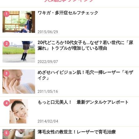
ワキガ・多汗症セルフチェック
1
2015/06/29
20代どころか10代女子も…なぜ？若い世代に「尿
2
漏れ」トラブルが増加している理由
2022/09/07
めざせハイビジョン肌！毛穴一掃レーザー「モザ
3
イク」
2011/05/16
もっと口元美人！ 最新デンタルケアレポート
4
2014/02/04
薄毛女性の救世主！レーザーで育毛治療
5