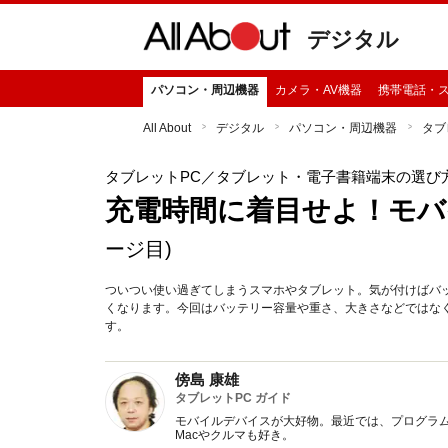
デジタル
パソコン・周辺機器
カメラ・AV機器
携帯電話・
All About
デジタル
パソコン・周辺機器
タブ
タブレットPC
／タブレット・電子書籍端末の選び
充電時間に着目せよ！モバ
ージ目)
ついつい使い過ぎてしまうスマホやタブレット。気が付けばバ
くなります。今回はバッテリー容量や重さ、大きさなどではな
す。
傍島 康雄
タブレットPC ガイド
モバイルデバイスが大好物。最近では、プログラ
Macやクルマも好き。