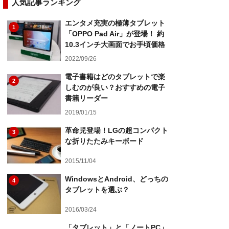
人気記事ランキング
エンタメ充実の極薄タブレット
1
「OPPO Pad Air」が登場！ 約
10.3インチ大画面でお手頃価格
2022/09/26
電子書籍はどのタブレットで楽
2
しむのが良い？おすすめの電子
書籍リーダー
2019/01/15
革命児登場！LGの超コンパクト
3
な折りたたみキーボード
2015/11/04
WindowsとAndroid、どっちの
4
タブレットを選ぶ？
2016/03/24
「タブレット」と「ノートPC」