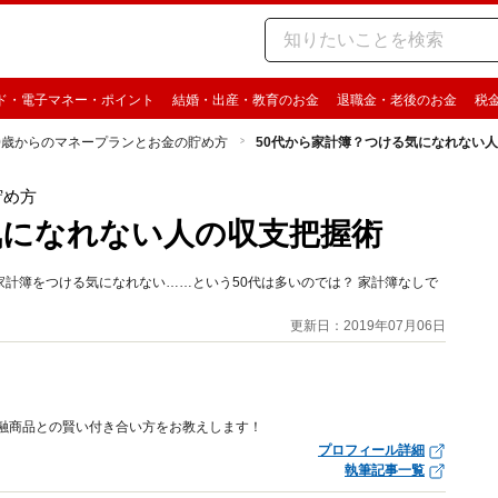
ド・電子マネー・ポイント
結婚・出産・教育のお金
退職金・老後のお金
税
0歳からのマネープランとお金の貯め方
50代から家計簿？つける気になれない
貯め方
気になれない人の収支把握術
計簿をつける気になれない……という50代は多いのでは？ 家計簿なしで
更新日：2019年07月06日
金融商品との賢い付き合い方をお教えします！
プロフィール詳細
執筆記事一覧