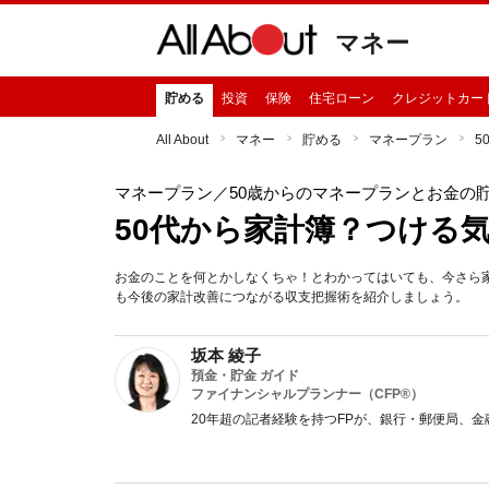
マネー
貯める
投資
保険
住宅ローン
クレジットカー
All About
マネー
貯める
マネープラン
5
マネープラン
／50歳からのマネープランとお金の
50代から家計簿？つける
お金のことを何とかしなくちゃ！とわかってはいても、今さら家
も今後の家計改善につながる収支把握術を紹介しましょう。
坂本 綾子
預金・貯金 ガイド
ファイナンシャルプランナー（CFP®）
20年超の記者経験を持つFPが、銀行・郵便局、