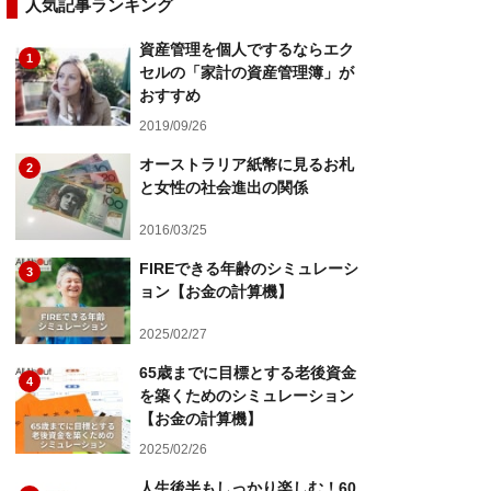
人気記事ランキング
資産管理を個人でするならエク
1
セルの「家計の資産管理簿」が
おすすめ
2019/09/26
オーストラリア紙幣に見るお札
2
と女性の社会進出の関係
2016/03/25
FIREできる年齢のシミュレーシ
3
ョン【お金の計算機】
2025/02/27
65歳までに目標とする老後資金
4
を築くためのシミュレーション
【お金の計算機】
2025/02/26
人生後半もしっかり楽しむ！60