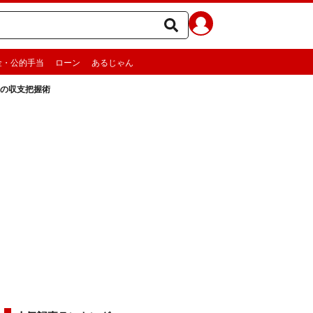
金・公的手当
ローン
あるじゃん
人の収支把握術