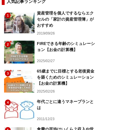
人気記事ランキング
資産管理を個人でするならエク
1
セルの「家計の資産管理簿」が
おすすめ
2019/09/26
FIREできる年齢のシミュレーシ
2
ョン【お金の計算機】
2025/02/27
65歳までに目標とする老後資金
3
を築くためのシミュレーション
【お金の計算機】
2025/02/26
年代ごとに違うマネープランと
4
は
2011/12/23
食費の平均はいくら？収入や世