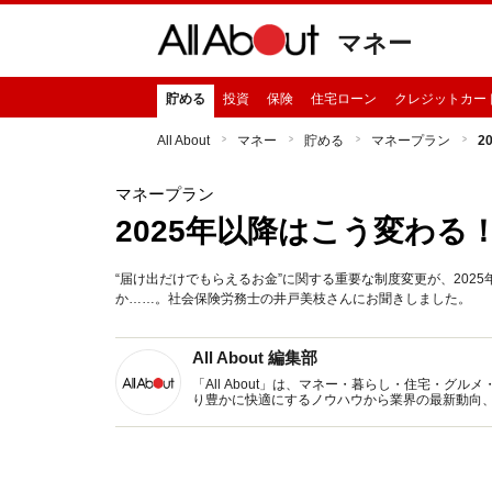
マネー
貯める
投資
保険
住宅ローン
クレジットカー
All About
マネー
貯める
マネープラン
2
マネープラン
2025年以降はこう変わ
“届け出だけでもらえるお金”に関する重要な制度変更が、202
か……。社会保険労務士の井戸美枝さんにお聞きしました。
All About 編集部
「All About」は、マネー・暮らし・住宅・
り豊かに快適にするノウハウから業界の最新動向
イトです。