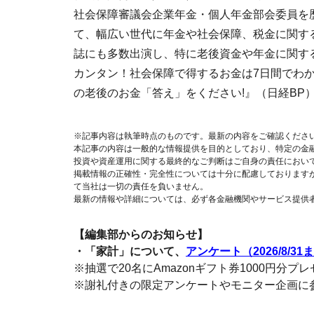
社会保障審議会企業年金・個人年金部会委員を
て、幅広い世代に年金や社会保障、税金に関す
誌にも多数出演し、特に老後資金や年金に関す
カンタン！社会保障で得するお金は7日間でわか
の老後のお金「答え」をください!』（日経BP
※記事内容は執筆時点のものです。最新の内容をご確認くださ
本記事の内容は一般的な情報提供を目的としており、特定の金
投資や資産運用に関する最終的なご判断はご自身の責任におい
掲載情報の正確性・完全性については十分に配慮しております
て当社は一切の責任を負いません。
最新の情報や詳細については、必ず各金融機関やサービス提供
【編集部からのお知らせ】
・「家計」について、
アンケート（2026/8/31
※抽選で20名にAmazonギフト券1000円分プ
※謝礼付きの限定アンケートやモニター企画に