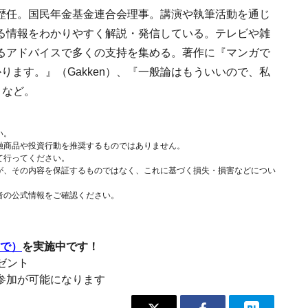
歴任。国民年金基金連合会理事。講演や執筆活動を通じ
る情報をわかりやすく解説・発信している。テレビや雑
るアドバイスで多くの支持を集める。著作に『マンガで
ります。』（Gakken）、『一般論はもういいので、私
）など。
い。
融商品や投資行動を推奨するものではありません。
て行ってください。
が、その内容を保証するものではなく、これに基づく損失・損害などについ
者の公式情報をご確認ください。
まで）
を実施中です！
レゼント
参加が可能になります