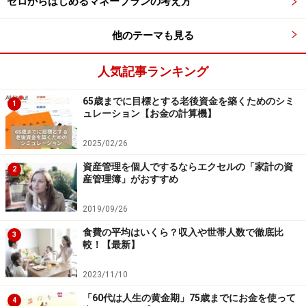
ゼロからはじめるマネープランの考え方
マネープランクリニックでもおなじみのベテランFPの1
他のテーマも見る
人。さまざまなメディアを通じて、家計管理の方法や投
資の啓蒙などお金まわり全般に関する情報を発信してい
人気記事ランキング
ます。All About貯蓄・投資信託ガイドとしても活躍中。
著作に『55歳からはじめる長い人生後半戦のお金の習
65歳までに目標とする老後資金を築くためのシミ
1
慣』（明日香出版社）、『あなたの毎月分配型投資信託
ュレーション【お金の計算機】
がいよいよ危ない!』（ダイヤモンド社）など
2025/02/26
※記事内容は執筆時点のものです。最新の内容をご確認くださ
資産管理を個人でするならエクセルの「家計の資
2
い。
産管理簿」がおすすめ
本記事の内容は一般的な情報提供を目的としており、特定の金融
商品や投資行動を推奨するものではありません。
2019/09/26
投資や資産運用に関する最終的なご判断はご自身の責任において
行ってください。
食費の平均はいくら？収入や世帯人数で徹底比
3
掲載情報の正確性・完全性については十分に配慮しております
較！【最新】
が、その内容を保証するものではなく、これに基づく損失・損害
などについて当社は一切の責任を負いません。
最新の情報や詳細については、必ず各金融機関やサービス提供者
2023/11/10
の公式情報をご確認ください。
「60代は人生の黄金期」75歳までにお金を使って
4