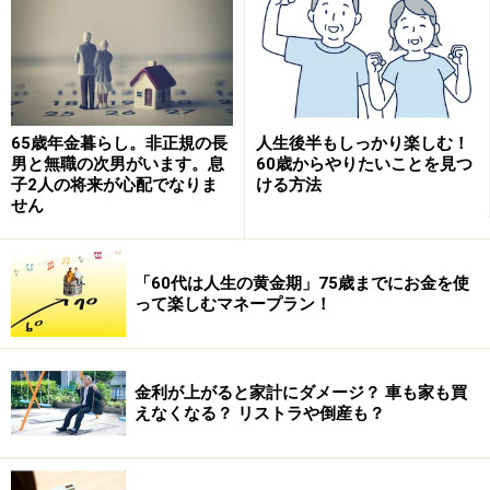
確かに老後のことが心配で、iDeCoをやるのはよいと思
65歳年金暮らし。非正規の長
人生後半もしっかり楽しむ！
います。けれど、長男のご年齢を考えると、これから結
男と無職の次男がいます。息
60歳からやりたいことを見つ
婚されたり、家を買ったり、もしかしたら起業したりす
子2人の将来が心配でなりま
ける方法
せん
るかもしれません。そのときに必要になるのは、やはり
現金（預貯金）です。
「60代は人生の黄金期」75歳までにお金を使
って楽しむマネープラン！
ですので、基本的に60歳になるまで引き出せないiDeCo
をやる前に、まずはしっかり貯金をした方がよいと思い
ます。勤務先で給与天引きの制度があれば、活用してみ
金利が上がると家計にダメージ？ 車も家も買
てはどうでしょう。なければ、給料が振り込まれる銀行
えなくなる？ リストラや倒産も？
口座から口座引き落としにする。まずはこういったこと
から、少しずつ始めてみてください。