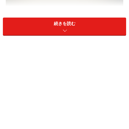
続きを読む
息子たちの将来が心配です。どうしてあげるべきでしょうか
A. 「ずっと先の将来を心配するより、まず
は自立して生活できるようになることが大
事」（深野さん）
2人の息子さんが心配なのは、よくわかります。ですが
まだ2人とも20代なので、老後は随分と先になりますよ
ね。そのことを踏まえたうえで、アドバイスさせていた