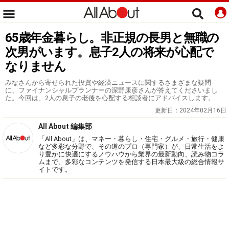
65歳年金暮らし。非正規の長男と無職の
次男がいます。息子2人の将来が心配で
なりません
みなさんから寄せられた投資や経済ニュースに関するさまざまな疑問
に、ファイナンシャルプランナーの深野康彦さんが答えてくださいまし
た。今回は、2人の息子の老後を心配する相談者にアドバイスします。
更新日：
2024年02月16日
All About 編集部
「All About」は、マネー・暮らし・住宅・グルメ・旅行・健康
など多彩な分野で、その道のプロ（専門家）が、日常生活をよ
り豊かに快適にするノウハウから業界の最新動向、読み物コラ
ムまで、多彩なコンテンツを発信する日本最大級の総合情報サ
イトです。