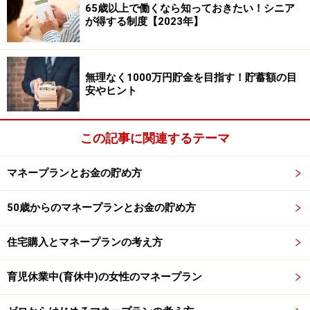
65歳以上で働くなら知っておきたい！シニア
続いて次男は、NISAを始めるより、まずは働いて収入を
が得する制度【2023年】
得ることが先決ではないでしょうか。まだ25歳なので、
65歳までは40年もあります。 無収入で40年後のことを
考えるのは、少し本末転倒な気がしますね。お金という
無理なく1000万円貯金を目指す！貯蓄額の目
安やヒント
のは、近い将来の出来事に対して準備していくというの
が、一般的な考え方ですから。
この記事に関連するテーマ
正社員でなくても、非正規や派遣でもよいと思います。
マネープランとお金の貯め方
とにかく働いて収入を得る。そして、貯金ができるよう
なライフスタイルに変えていくことです。お金がある程
50歳からのマネープランとお金の貯め方
度貯まってきたら、NISAを始めてもいいし、仕事を変え
てもいいし、何でもチャレンジしてみたらいいと思いま
住宅購入とマネープランの考え方
す。
育児休業中(育休中)の女性のマネープラン
教えてくれたのは……深野 康彦さん