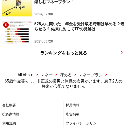
楽しむマネープラン！
【編集部からのお知らせ】
・「家計」について、
アンケート（2026/8/31まで）
を実施
2024/02/08
中です！
※抽選で20名にAmazonギフト券1000円分プレゼント
525人に聞いた、年金を受け取る時期は早める？遅
5
※謝礼付きの限定アンケートやモニター企画に参加が可能に
らせる？ 結果に対してFPの見解は
なります
2021/06/28
ランキングをもっと見る
>
>
>
>
All About
マネー
貯める
マネープラン
65歳年金暮らし。非正規の長男と無職の次男がいます。息子2人の
将来が心配でなりません
会社概要
採用情報
投資家情報
広告掲載
利用規約
プライバシーポリシー