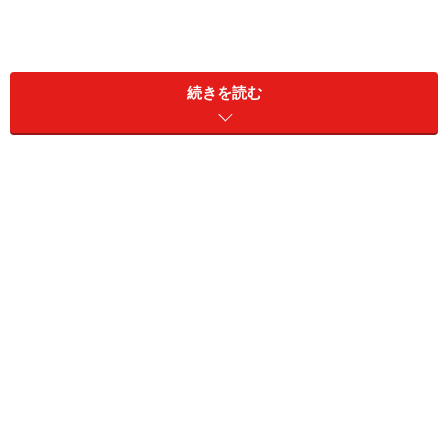
ライフパスナンバーは、生年月日を合計して、一桁の数
字に直したナンバーとなります。
続きを読む
例）1982年4月13日生まれの場合は、
1＋9＋8＋2＋4＋1＋3＝
28
2＋8＝
10
1＋0＝
1
ライフパスナンバーは「1」
となり
ます。
今後、いろいろな恋愛アドバイスで使用させて頂きます
のでご自分のライフパスナンバーは是非覚えておいてく
ださいね。
>> 次のページからは、あなたにふさわしいパートナー像
を紹介！
※記事内容は執筆時点のものです。最新の内容をご確認くださ
い。