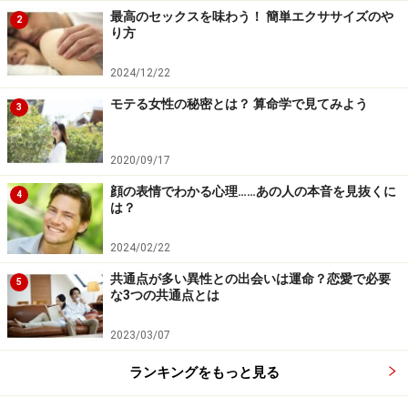
最高のセックスを味わう！ 簡単エクササイズのや
2
り方
2024/12/22
モテる女性の秘密とは？ 算命学で見てみよう
3
2020/09/17
顔の表情でわかる心理……あの人の本音を見抜くに
4
は？
2024/02/22
共通点が多い異性との出会いは運命？恋愛で必要
5
な3つの共通点とは
2023/03/07
ランキングをもっと見る