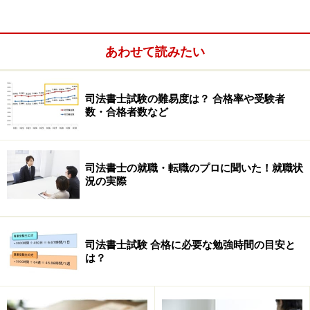
てもらわなければ意味がありません。自分のホームペー
ジを多くの人に見てもらう方法の基本は、Googleや
あわせて読みたい
Yahoo!などの検索サービスで上位に表示されるホームペ
ージを作ることです。「上位に表示」とは、検索結果の
上位3位以内に表示されることだと考えてください。
司法書士試験の難易度は？ 合格率や受験者
「そんなに上位じゃないといけないの？」と思われるか
数・合格者数など
もしれませんが、みなさんがGoogleやYahoo!で何かを検
索したとき、チェックするホームページは3つくらいで
司法書士の就職・転職のプロに聞いた！就職状
はないでしょうか。それで目的が達成できたのであれ
況の実際
ば、それ以外のサイトは見ないでしょう。
司法書士を探しているたいていの方は、自宅に近い事務
司法書士試験 合格に必要な勉強時間の目安と
所を探します。法律問題は専門家と依頼者が直接会って
は？
解決策を考えるのが通常ですし、お客様のほうも司法書
士がどのような人間であるかを実際に会って確認したい
と考えます。そのため、司法書士をネットで探すときは