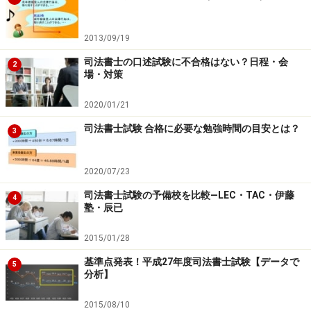
す。その多くは、SEO対策業者に依頼しています。なか
には、コンサルティング会社にコンサルを依頼し、SEO
2013/09/19
対策も含め総合的にプロデュースを受けている事務所も
あります。しかしこれらは、まだまだ司法書士事務所の
司法書士の口述試験に不合格はない？日程・会
2
場・対策
少数であり、ほとんどの事務所が「ホームページを作成
しただけ」「ホームページさえない」というのが現状で
2020/01/21
す。Web関連では、遅れている業界なのです。よっ
司法書士試験 合格に必要な勉強時間の目安とは？
3
て、“地域によっては”、容易に上位表示ができます。
2020/07/23
この「地域によっては」という点がポイントです。たと
司法書士試験の予備校を比較―LEC・TAC・伊藤
えば、事務所が多く、SEO対策をしている事務所も多い
4
塾・辰已
だろうと考えられる「司法書士 新宿区」「司法書士 横浜
市」などで上位表示させるには、SEOの最新知識を有し
2015/01/28
ているか、SEO対策業者に依頼する必要があると思いま
基準点発表！平成27年度司法書士試験【データで
5
分析】
す。
2015/08/10