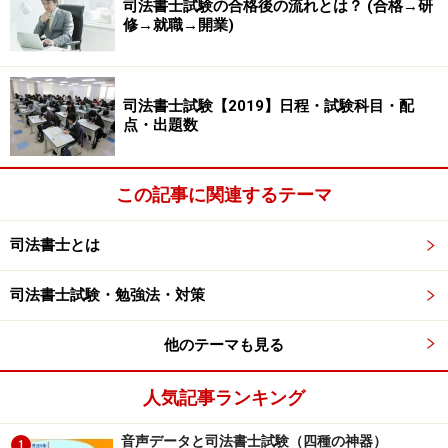
どのロボットが好むようにサイトを作ることです。
司法書士試験の合格後の流れとは？ (合格→研
修→就職→開業)
どのようなSEO対策が効果的かは、多数の企業や個人が
研究しており、SEOの知識がない企業が検索で上位に表
司法書士試験【2019】日程・試験科目・配
示させるのは容易ではありません。そのため知識のない
点・出題数
企業は、SEO対策をしてくれる専門の業者に有料で依頼
をします。SEO対策業者によって金額は異なりますが、
この記事に関連するテーマ
月に万単位の出費がかかるのが通常です。
司法書士とは
この話はSEO対策をしている企業が多い業界には、その
まま当てはまります。たとえばダイエット業界。「ダイ
司法書士試験・勉強法・対策
エット」の検索ワードで上位表示させるのは、相当大変
でしょう。しかし司法書士業界には、この話はそのまま
他のテーマも見る
当てはまりません。
人気記事ランキング
たしかに、SEO対策をしている司法書士事務所もありま
音声データと司法書士試験（四種の神器）
1