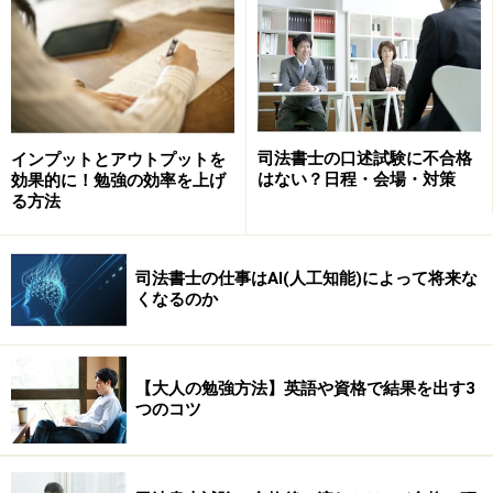
「司法書士 地域名」（地域名は自宅のある地域）で検索
するのが通常です。そこで、ホームページを作ったら、
「司法書士 地域名」（ex. 「司法書士 新宿区」「司法書
士 横浜市」）などの検索ワードで上位3位以内を目標に
していただきたいです。
司法書士の口述試験に不合格
インプットとアウトプットを
はない？日程・会場・対策
効果的に！勉強の効率を上げ
る方法
検索上位3位以内に入れる？
司法書士の仕事はAI(人工知能)によって将来な
くなるのか
検索で上位に表示されるようにする対策をSEO（Search
Engine Optimization）といいます。Googleなどは、会社
内の人間が1つ1つサイトをチェックしているわけではあ
【大人の勉強方法】英語や資格で結果を出す3
りません。そこまでする人手はないでしょう。人がチェ
つのコツ
ックしているのではなく、ロボットが自動的にサイトを
チェックしています。SEOとは簡単にいうと、Googleな