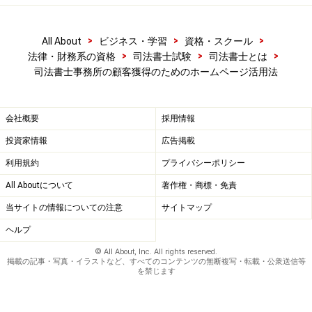
ところが競合地域を少し離れれば、事情がまったく変わ
ってくるとよく聞きます。私は神奈川県に在住してお
>
>
>
All About
ビジネス・学習
資格・スクール
り、神奈川の司法書士の知り合いが多いのですが、たと
>
>
>
法律・財務系の資格
司法書士試験
司法書士とは
えば、神奈川県内で「司法書士 横浜市」で上位表示させ
司法書士事務所の顧客獲得のためのホームページ活用法
るのは容易ではないと感じています。
しかし、同じ神奈川県の某市で開業した知り合いの司法
会社概要
採用情報
書士の先生は、ホームページを作っただけで「司法書士
◯◯市」で上位3位以内に表示されたそうです。地域に
投資家情報
広告掲載
よってかなり検索の上位表示の難易度が変わる印象で
利用規約
プライバシーポリシー
す。
All Aboutについて
著作権・商標・免責
当サイトの情報についての注意
サイトマップ
このように、司法書士業界の場合、ホームページは「ど
ヘルプ
の地域の事務所か？」で大きく左右されると思われます
© All About, Inc. All rights reserved.
ので、ホームページによる集客を視野に入れるのであれ
掲載の記事・写真・イラストなど、すべてのコンテンツの無断複写・転載・公衆送信等
を禁じます
ば、競合地域を避けて開業することをお勧めします。