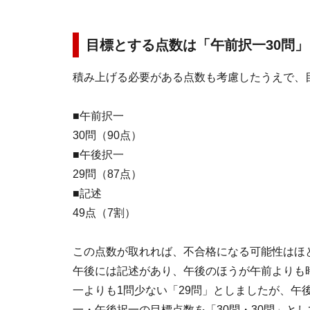
目標とする点数は「午前択一30問」
積み上げる必要がある点数も考慮したうえで、
■午前択一
30問（90点）
■午後択一
29問（87点）
■記述
49点（7割）
この点数が取れれば、不合格になる可能性はほ
午後には記述があり、午後のほうが午前よりも
一よりも1問少ない「29問」としましたが、午
一・午後択一の目標点数を「30問・30問」と