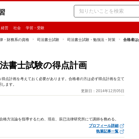
習
・経営
社会
学習・受験
律・財務系の資格
司法書士試験
司法書士試験・勉強法・対策
合格者は
法書士試験の得点計画
う得点計画を考えておく必要があります。合格者の方は必ず得点計画を立て
明します。
更新日：2014年12月05日
の合格方法論を指導するため、現在、辰已法律研究所にて講師を務める。
プロフィール詳細
執筆記事一覧