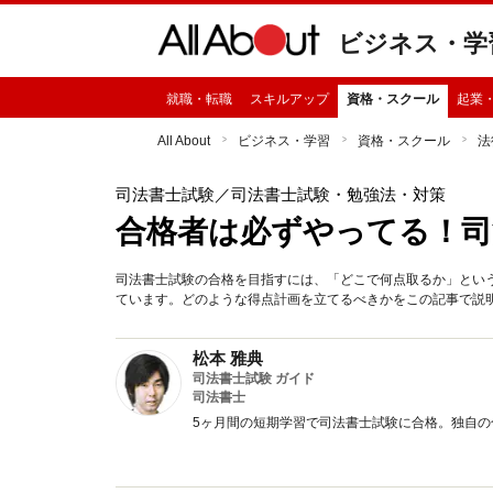
ビジネス・学
就職・転職
スキルアップ
資格・スクール
起業
All About
ビジネス・学習
資格・スクール
法
司法書士試験
／司法書士試験・勉強法・対策
合格者は必ずやってる！司
司法書士試験の合格を目指すには、「どこで何点取るか」とい
ています。どのような得点計画を立てるべきかをこの記事で説
松本 雅典
司法書士試験 ガイド
司法書士
5ヶ月間の短期学習で司法書士試験に合格。独自