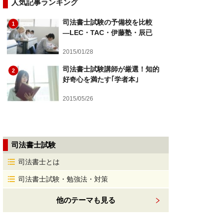
人気記事ランキング
司法書士試験の予備校を比較
1
―LEC・TAC・伊藤塾・辰已
2015/01/28
司法書士試験講師が厳選！知的
2
好奇心を満たす｢学者本｣
2015/05/26
司法書士試験
司法書士とは
司法書士試験・勉強法・対策
他のテーマも見る