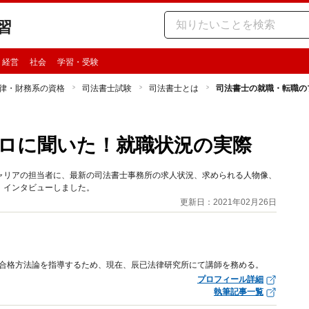
習
・経営
社会
学習・受験
律・財務系の資格
司法書士試験
司法書士とは
司法書士の就職・転職の
ロに聞いた！就職状況の実際
ャリアの担当者に、最新の司法書士事務所の求人状況、求められる人物像、
、インタビューしました。
更新日：2021年02月26日
の合格方法論を指導するため、現在、辰已法律研究所にて講師を務める。
プロフィール詳細
執筆記事一覧