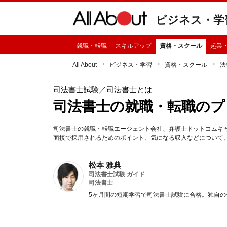
ビジネス・学
就職・転職
スキルアップ
資格・スクール
起業
All About
ビジネス・学習
資格・スクール
法
司法書士試験
／司法書士とは
司法書士の就職・転職のプ
司法書士の就職・転職エージェント会社、弁護士ドットコムキ
面接で採用されるためのポイント、気になる収入などについて
松本 雅典
司法書士試験 ガイド
司法書士
5ヶ月間の短期学習で司法書士試験に合格。独自