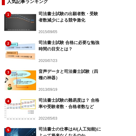
人気記事ランキング
司法書士試験の出願者数・受験
1
者数減少による競争激化
2015/09/05
司法書士試験 合格に必要な勉強
2
時間の目安とは？
2020/07/23
音声データと司法書士試験（四
3
種の神器）
2013/09/19
司法書士試験の難易度は？ 合格
4
率や受験者数・合格者数など
2022/05/03
司法書士の仕事はAI(人工知能)に
5
よって将来なくなるのか