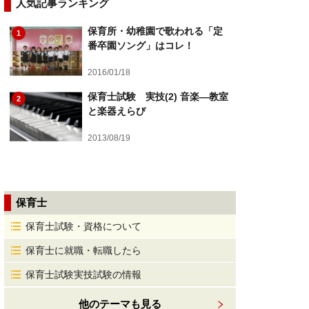
人気記事ランキング
保育所・幼稚園で歌われる「定
1
番卒園ソング」はコレ！
2016/01/18
保育士試験 実技(2) 音楽―教室
2
と楽器えらび
2013/08/19
保育士
保育士試験・資格について
保育士に就職・転職したら
保育士試験実技試験の情報
他のテーマも見る