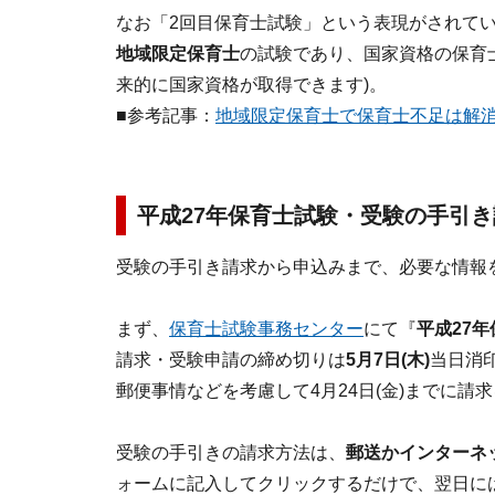
なお「2回目保育士試験」という表現がされて
地域限定保育士
の試験であり、国家資格の保育
来的に国家資格が取得できます)。
■参考記事：
地域限定保育士で保育士不足は解
平成27年保育士試験・受験の手引
受験の手引き請求から申込みまで、必要な情報
まず、
保育士試験事務センター
にて『
平成27
請求・受験申請の締め切りは
5月7日(木)
当日消
郵便事情などを考慮して4月24日(金)までに
受験の手引きの請求方法は、
郵送かインターネ
ォームに記入してクリックするだけで、翌日に