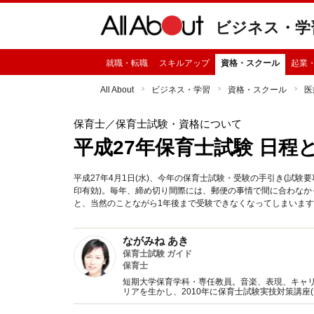
ビジネス・学
就職・転職
スキルアップ
資格・スクール
起業
All About
ビジネス・学習
資格・スクール
医
保育士
／保育士試験・資格について
平成27年保育士試験 日程
平成27年4月1日(水)、今年の保育士試験・受験の手引き(試験
印有効)。毎年、締め切り間際には、郵便の事情で間に合わな
と、当然のことながら1年後まで受験できなくなってしまいま
ながみね あき
保育士試験 ガイド
保育士
短期大学保育学科・専任教員。音楽、表現、キャリ
リアを生かし、2010年に保育士試験実技対策講座
現職。