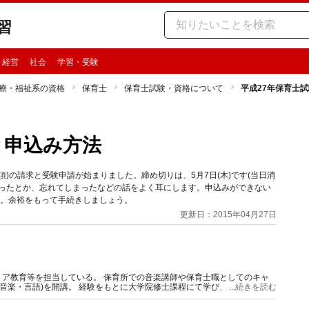
習
・経営
社会
学習・受験
療・福祉系の資格
保育士
保育士試験・資格について
平成27年保育士試
と申込み方法
要項)の請求と受験申請が始まりました。締め切りは、5月7日(木)です(当日消
かったとか、忘れてしまったなどの話をよく耳にします。申込みができない
す。余裕をもって手続きしましょう。
更新日：2015年04月27日
ア教育等を担当している。 保育所での音楽講師や保育士職としてのキャ
(音楽・言語)を開講。 経験をもとに大学院修士課程にて学び、2017年より
...続きを読む