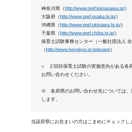
神奈川県（
http://www.pref.kanagawa.jp/
）
大阪府（
http://www.pref.osaka.lg.jp/
）
沖縄県（
http://www.pref.okinawa.lg.jp/
）
千葉県（
http://www.pref.chiba.lg.jp/
）
保育士試験事務センター（一般社団法人 
（
http://www.hoyokyo.or.jp/exam/
）
○ ２回目保育士試験の実施意向がある各
お問い合わせください。
※ 各府県のお問い合わせ先については、
します。
当該府県にお住まいの方はこまめにチェックし