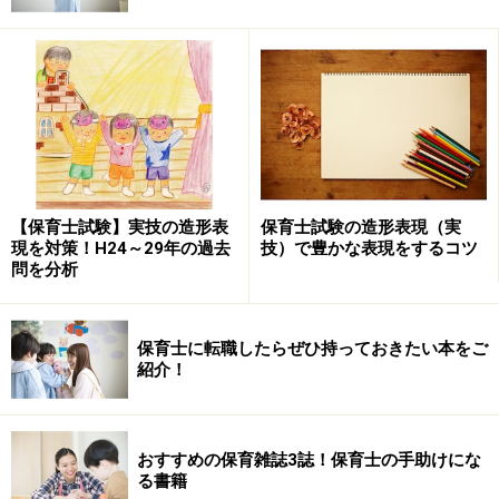
ます。
2014年10月22日
府内限定保育士導入へ 知事表明 (YOMIURI ONLINE)
※直リンク不可のため、以下に引用します
■人手確保向け 独自試験
大阪府の松井知事は２０日、現在の国家試験と
【保育士試験】実技の造形表
保育士試験の造形表現（実
は別に、府が独自に試験を行い、合格後は少な
現を対策！H24～29年の過去
技）で豊かな表現をするコツ
問を分析
くとも３年間、府内でしか働けない「地域限定
保育士」の導入を目指す考えを明らかにした。
地域を絞って規制緩和を認める「国家戦略特
保育士に転職したらぜひ持っておきたい本をご
区」の一環で、保育士の確保が狙い。
紹介！
この日の府議会健康福祉委員会で、徳村聡議員
（大阪維新の会）の質問に答えた。松井知事は
おすすめの保育雑誌3誌！保育士の手助けにな
「待機児童の解消は喫緊の課題だ。条件が整え
る書籍
ば、早急に実施したい」と述べた。