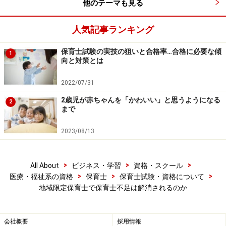
他のテーマも見る
どうか、考えてみます。
人気記事ランキング
※記事内容は執筆時点のものです。最新の内容をご確認くださ
い。
保育士試験の実技の狙いと合格率…合格に必要な傾
1
向と対策とは
2022/07/31
次のページへ
1
/
2
2歳児が赤ちゃんを「かわいい」と思うようになる
2
まで
2023/08/13
>
>
>
All About
ビジネス・学習
資格・スクール
>
>
>
医療・福祉系の資格
保育士
保育士試験・資格について
地域限定保育士で保育士不足は解消されるのか
会社概要
採用情報