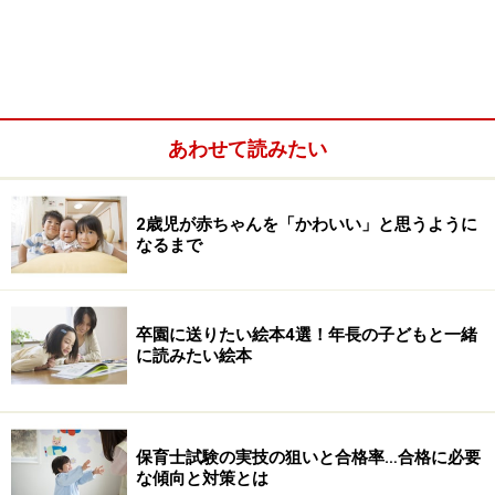
す。しかも自治体の中でも
国家戦略特区
内限定という、
かなり限られた地域でのみ導入されるものです。取得か
ら3年間は特区内のみ、3年を超えると全国で働けるよう
になるという資格です。
あわせて読みたい
2014年には神奈川と大阪が導入の意思を表明しました
が、制度設計はこれからということで、すぐに実現とは
いかないようです。
2歳児が赤ちゃんを「かわいい」と思うように
なるまで
(参考記事)
2014年10月10日
特区限定の保育士創設 厚労省、まず神奈川で導入へ
卒園に送りたい絵本4選！年長の子どもと一緒
(日本経済新聞)
に読みたい絵本
2014年10月21日
神奈川県知事 定例記者会見 結果概要
(神奈川県ホーム
ページ)
保育士試験の実技の狙いと合格率…合格に必要
※下から5項目めに地域限定保育士についての発言があり
な傾向と対策とは