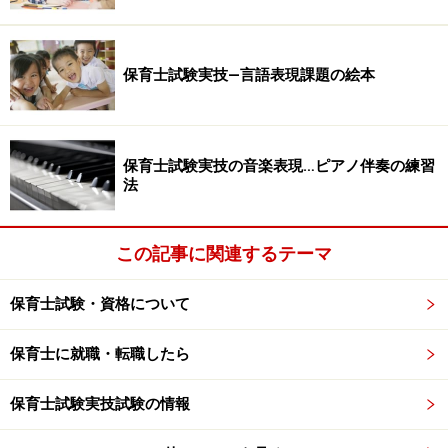
保育士は国家資格で、試験は年に１回、各都道
府県が同一の日程、同一の試験で実施。合格者
保育士試験実技―言語表現課題の絵本
は全国で働ける。府内では毎年約３０００人が
受験し、４００～５００人が合格している。
「地域限定保育士」は、これとは別日程で試験
を行い、合格者は３年間、特区内で勤務すれ
保育士試験実技の音楽表現…ピアノ伴奏の練習
法
ば、全国で働ける。ただ、府が試験を用意する
必要があり、現在は受験料（１万２７００円）
の範囲内で賄われている費用に、新たに府の負
この記事に関連するテーマ
担が生じる可能性があるという。まだ制度設計
が定まっておらず、府子育て支援課は「国には
保育士試験・資格について
急いでほしい」としている。
保育士に就職・転職したら
地域限定保育士がどのようなものか理解したところで、
保育士試験実技試験の情報
次のページではこの資格で保育士不足が解消できるのか