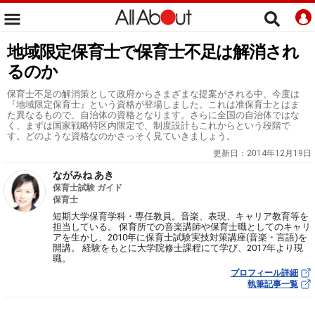
地域限定保育士で保育士不足は解消され
るのか
保育士不足の解消策として政府からさまざまな提案がされる中、今度は
『地域限定保育士』という資格が登場しました。これは准保育士とはま
た異なるもので、自治体の資格となります。さらに全国の自治体ではな
く、まずは国家戦略特区内限定で、制度設計もこれからという段階で
す。どのような資格なのかさっそく見ていきましょう。
更新日：
2014年12月19日
ながみね あき
保育士試験 ガイド
保育士
短期大学保育学科・専任教員。音楽、表現、キャリア教育等を
担当している。 保育所での音楽講師や保育士職としてのキャリ
アを生かし、2010年に保育士試験実技対策講座(音楽・言語)を
開講。 経験をもとに大学院修士課程にて学び、2017年より現
職。
プロフィール詳細
執筆記事一覧