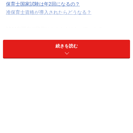
保育士国家試験は年2回になるの？
准保育士資格が導入されたらどうなる？
2014年現在の状況はこのようになっています。
保育士国家試験は年2回にはならない
続きを読む
准保育士は政府が2度目の導入検討に入った
地域限定保育士は神奈川・大阪が導入の意思を表明
したが、制度設計はこれから
3回目の今回は、「地域限定保育士資格」について考え
ていきたいと思います。
地域限定保育士とは？
この資格は自治体限定で働くことができる保育士資格で