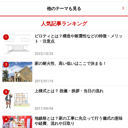
他のテーマも見る
さらにフラット35では頭金が多く準備できない人のため
に融資率9割以上のローンも用意していますが、やはり
人気記事ランキング
頭金が少なければどうしても頭金ありのローンより金利
は高めになります。しかし今回の制度拡充ではこの金利
ピロティとは？構造や耐震性などの特徴・メリッ
1
差を縮め、融資率9割以上のローン金利も引き下げるこ
ト・注意点
とになりました。
2022/10/25
家の耐火性、高い低いはここで決まる！
2
最近発表された、中古住宅資金とリフォーム工事費を一体で
ローンが組める「フラット35リフォーム一体型」
2015/01/16
また、最近のニュースとして、中古住宅を買ってリフォ
上棟式とは？ 祝儀・挨拶・当日の流れ
3
ームする場合のローンも一体で利用できる「フラット35
リフォーム一体型」も登場。中古住宅の購入資金とリフ
2017/09/06
ォーム工事費を一体でローンが組めるものです。住宅の
地鎮祭とは？家の工事に先立って行う儀式の意味
性能条件の多いフラット35としては珍しく、デザインリ
4
や経費、流れや日取り
フォームや水回り、クロス張替えといった、どんな種類