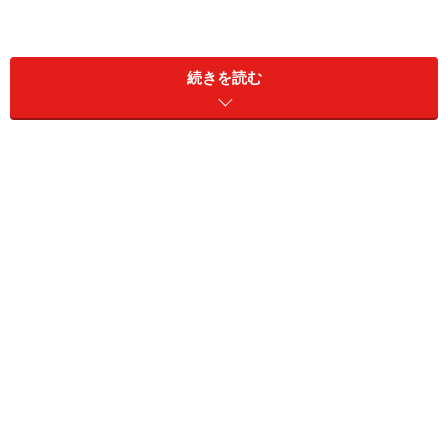
続きを読む
むしろこれほど長きに渡って低金利が続くのが特異であ
り、長期的なスパンで金利推移を予測すると、いつ上昇
に転じてもおかしくはないという見方もできるでしょ
う。こうした余談の許さない状況、また収入予測も不安
定な時代には、総返済額と月々返済額が最初に確定し、
金利が長期に固定するローンのほうが安心という見方も
できます。