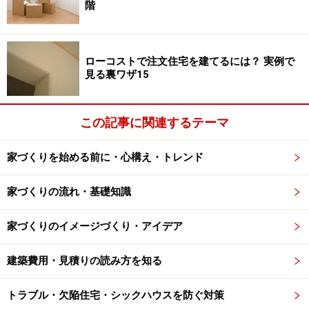
階
借入額3,000万円（融資率９割以下）、借入期間35年、
元利均等返済、ボーナス返済なし、借入金利年1.47％の
場合、金利Aプランでは当初10年間が0.87％、金利Bプラ
ローコストで注文住宅を建てるには？ 実例で
見る裏ワザ15
ンでは当初5年間が0.87%の優遇金利が適用されることに
より、総返済額がフラット35が3839万円であるのに対
し、フラット35S金利Aプランでは3665万円、金利Bプラ
この記事に関連するテーマ
ンでは3745万円となり、金利Aプランでは174万、金利B
プランでは94万円トクになるということになります。
家づくりを始める前に・心構え・トレンド
家づくりの流れ・基礎知識
出典：住宅金融支援機構「フラット35制度拡充」チラシより
家づくりのイメージづくり・アイデア
現在用意されている住宅ローン減税や投資減税、省エネ
建築費用・見積りの読み方を知る
住宅ポイントを使っても、ここまでの大きな現金節約効
果は出にくいので、ぜひ検討したいところです。
トラブル・欠陥住宅・シックハウスを防ぐ対策