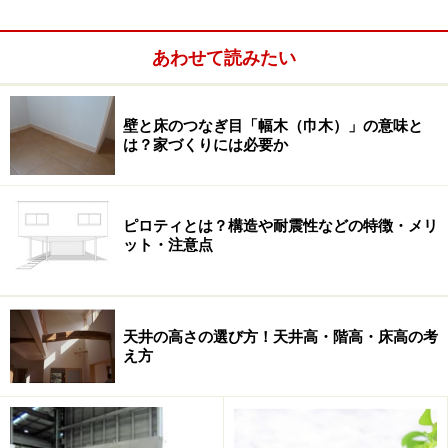
あわせて読みたい
フラット35Sの優遇期間中さらに引き下げ
そういう状況の中で、長期固定金利ローンの代表格「フ
壁と床のつなぎ目「幅木（巾木）」の意味と
は？家づくりには必要か
ラット35」のさらに高性能住宅に適用される「フラット
35S」の金利引き下げ幅が拡大されました。平成28年１
月29日（金）の申込み分までが制度拡充の対象となりま
ピロティとは？構造や耐震性などの特徴・メリ
す。
ット・注意点
天井の高さの選び方！天井高・階高・床高の考
え方