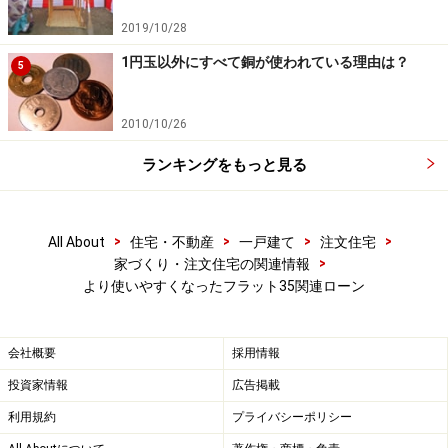
のリフォームも対象になるところが嬉しいところです。
2019/10/28
1円玉以外にすべて銅が使われている理由は？
5
なおフラット35関連ローンについては優遇予算枠など更
新されていくため、以下などを随時ウォッチしてみてく
2010/10/26
ださい。
ランキングをもっと見る
住宅金融支援機構ホームページ
※記事内容は執筆時点のものです。最新の内容をご確認くださ
い。
>
>
>
>
All About
住宅・不動産
一戸建て
注文住宅
>
家づくり・注文住宅の関連情報
より使いやすくなったフラット35関連ローン
会社概要
採用情報
投資家情報
広告掲載
利用規約
プライバシーポリシー