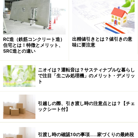
出精値引きとは？値引きの意
RC造（鉄筋コンクリート造）
味に要注意
住宅とは！特徴とメリット、
フラット35Sは省エネ・耐震・バリアフリー・可変性に
SRC造との違い
優れた住宅に適用される住宅ローンですが、このフラッ
ト35Sにおける当初５年間（長期優良住宅等の特に性能
ニオイは？運転音は？サスティナブルな暮らし
が優れた住宅については当初10年間）の金利引下げ幅
で注目「生ごみ処理機」のメリット・デメリッ
ト
が、現行の年▲0.3%から年▲0.6%に拡大されます。
引越しの際、引き渡し時の注意点とは？【チェ
フラット35S金利引き下げにより、フラット35を使うよりも
ックシート付】
93ー172万円総返済額が少なくて済む（出典：住宅金融支援
機構HP）
この引下げられたフラット35Sを使うと、フラット35よ
引渡し時の確認10の事項……家づくりの最終段
りもどのくらいのインパクトがあるか見てみましょう。