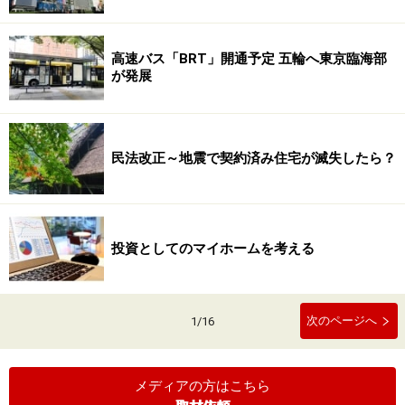
高速バス「BRT」開通予定 五輪へ東京臨海部
が発展
民法改正～地震で契約済み住宅が滅失したら？
投資としてのマイホームを考える
次のページへ
1
/
16
メディアの方はこちら