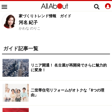
家づくりトレンド情報
ガイド
河名 紀子
かわな のりこ
ガイド記事一覧
リニア開通！ 名古屋が再開発でさらに魅力的
に変身！
二世帯住宅リフォームがオトクな「8つの理
由」