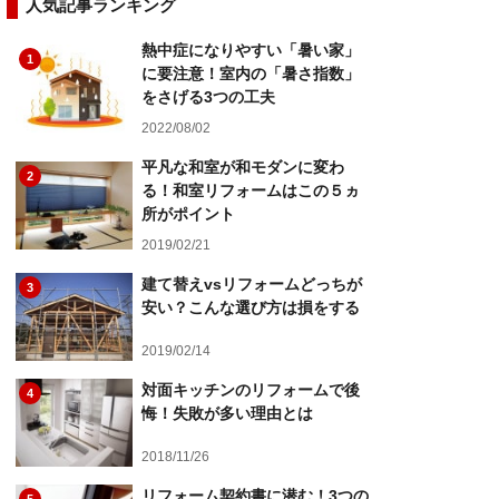
人気記事ランキング
熱中症になりやすい「暑い家」
1
に要注意！室内の「暑さ指数」
をさげる3つの工夫
2022/08/02
平凡な和室が和モダンに変わ
2
る！和室リフォームはこの５ヵ
所がポイント
2019/02/21
建て替えvsリフォームどっちが
3
安い？こんな選び方は損をする
2019/02/14
対面キッチンのリフォームで後
4
悔！失敗が多い理由とは
2018/11/26
リフォーム契約書に潜む！3つの