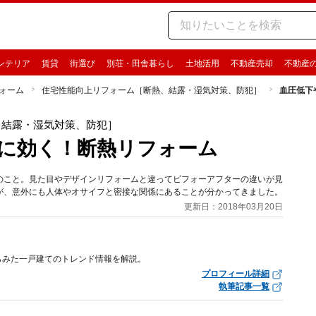
ンテリア
賃貸
街選び
別荘・田舎暮らし
土地活用
不動産売却
不動産
ォーム
住宅性能向上リフォーム［断熱、結露・湿気対策、防犯］
血圧低下
、結露・湿気対策、防犯］
に効く！断熱リフォーム
のこと。見た目やデザインリフォームと違ってビフォーアフターの違いが見
が、意外にも人体やオサイフと密接な関係にあることが分かってきました。
更新日：2018年03月20日
らみた一戸建てのトレンド情報を解説。
プロフィール詳細
執筆記事一覧