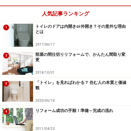
人気記事ランキング
トイレのドアは内開きor外開き？その意外な理由
1
とは
2017/06/17
部屋の間仕切りリフォームで、かんたん間取り変
2
更
2018/10/01
「トイレ」を見ればわかる？ 住む人の本質と価値
3
観
2020/06/18
リフォーム成功の手順！準備～完成の流れ
4
2011/04/23