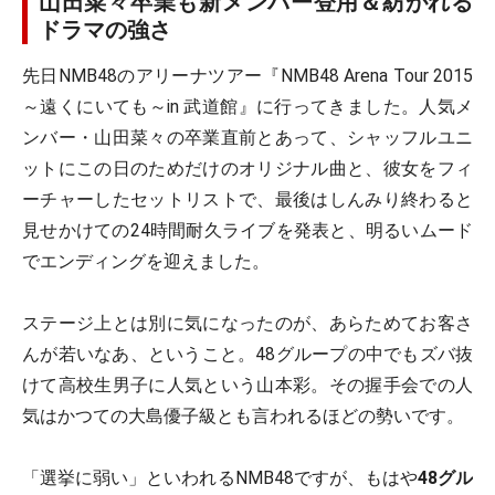
山田菜々卒業も新メンバー登用＆紡がれる
ドラマの強さ
先日NMB48のアリーナツアー『NMB48 Arena Tour 2015
～遠くにいても～in 武道館』に行ってきました。人気メ
ンバー・山田菜々の卒業直前とあって、シャッフルユニ
ットにこの日のためだけのオリジナル曲と、彼女をフィ
ーチャーしたセットリストで、最後はしんみり終わると
見せかけての24時間耐久ライブを発表と、明るいムード
でエンディングを迎えました。
ステージ上とは別に気になったのが、あらためてお客さ
んが若いなあ、ということ。48グループの中でもズバ抜
けて高校生男子に人気という山本彩。その握手会での人
気はかつての大島優子級とも言われるほどの勢いです。
「選挙に弱い」といわれるNMB48ですが、もはや
48グル