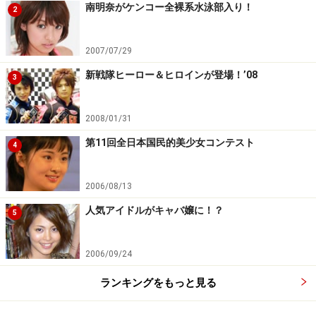
南明奈がケンコー全裸系水泳部入り！
2
2007/07/29
新戦隊ヒーロー＆ヒロインが登場！’08
3
2008/01/31
第11回全日本国民的美少女コンテスト
4
2006/08/13
人気アイドルがキャバ嬢に！？
5
2006/09/24
ランキングをもっと見る