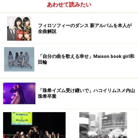
～4月に発売されるシングル曲の選抜メンバーが発表さ
あわせて読みたい
れましたが、AKB48とHKT48が初の選抜ゼロ。それに対
しSKE48は江籠裕奈・神門沙樹・磯原杏華、NMB48は太
フィロソフィーのダンス 新アルバムを本人が
田夢莉・須藤凜々花・日下このみが初選抜。NMB48はさ
全曲解説
らに若手ユニット「難波鉄砲隊」を復活させ、そのセン
ターにドラフト生・須藤凜々花を送り出します。
「自分の曲を歌える幸せ」Maison book girl和
田輪
「AKB48は見るけどNMB48を見ない」という人は昔から
一定数いましたが、そういう人に理由を聞いてみると
「ドラマ性が弱い」という話だったりしました。SKE48
でいえば「AKB48を超えるぞ！」というテーマだった
「珠希イズム受け継いで」ハコイリムスメ内山
珠希卒業
り、HKT48でいえばたまたまとはいえ1期生大量離脱の
タイミングで指原莉乃がやってきた。そういったチーム
の中に内包したストーリー性が弱い、ということ。それ
はたしかにわからないでもない。