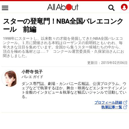
スターの登竜門！NBA全国バレエコンク
ール 前編
1998年にスタートし、以来数々の才能を発掘してきたNBA全国バレエコ
ンクール。１月に開催される本戦はローザンヌの前哨戦ともいわれ、毎
年大きな注目を集めています。全国から集うスター候補たちの中から、
頂点を極める逸材とは……？ コンクール運営委員長・久保栄治さんにお
聞きしました。
更新日：
2015年02月06日
小野寺 悦子
バレエ ガイド
ダンス専門誌、劇場・カンパニー広報誌、公演プログラム、ウ
ェブなどで執筆するほか、舞台・映画などエンターテインメン
ト全般のインタビュー＆執筆など幅広いジャンルで活動してい
る。
プロフィール詳細
執筆記事一覧