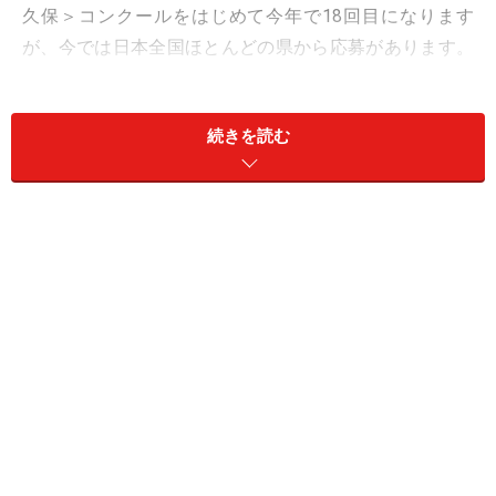
久保＞コンクールをはじめて今年で18回目になります
が、今では日本全国ほとんどの県から応募があります。
さらに近年は国際的になってきていて、シンガポール、
オーストラリア、ニュージーランドをはじめとした海外
続きを読む
からの参加者や、日本在住の外国人の方も多数参加して
います。
出場者のレベルも上がっていて、近頃は地区予選を勝ち
抜いたひとたちの本戦という位置付けになっている。
NBAでは毎年全国主要都市でジュニアバレエコンクール
を開催していますが、そこで シード権を得たひとが出場
したり、もしくは全国で開催されている大小
100におよぶコンクールで賞を取った方たちが集まって