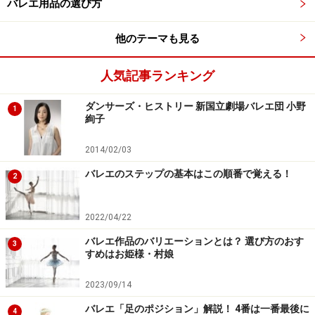
バレエ用品の選び方
他のテーマも見る
人気記事ランキング
ダンサーズ・ヒストリー 新国立劇場バレエ団 小野
1
絢子
2014/02/03
バレエのステップの基本はこの順番で覚える！
2
2022/04/22
バレエ作品のバリエーションとは？ 選び方のおす
3
すめはお姫様・村娘
2023/09/14
バレエ「足のポジション」解説！ 4番は一番最後に
4