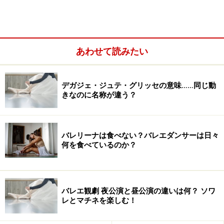
います。
他のコンクールで一位になったような子は、やはりNBA
あわせて読みたい
全国バレエコンクールでもいいところまで行きますね。
ただNBA全国バレエコンクールの場合、そういう子ばか
りが集まるのでなかなか一位は取れません。ですから、
デガジェ・ジュテ・グリッセの意味……同じ動
おそらく現在日本で開催されているバレエコンクールの
きなのに名称が違う？
中で一番レベルが高いのではないでしょうか。
バレリーナは食べない？バレエダンサーは日々
何を食べているのか？
※記事内容は執筆時点のものです。最新の内容をご確認くださ
い。
バレエ観劇 夜公演と昼公演の違いは何？ ソワ
レとマチネを楽しむ！
次のページへ
1
/
5