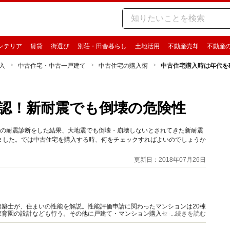
ンテリア
賃貸
街選び
別荘・田舎暮らし
土地活用
不動産売却
不動産
入
中古住宅・中古一戸建て
中古住宅の購入術
中古住宅購入時は年代を
認！新耐震でも倒壊の危険性
宅の耐震診断をした結果、大地震でも倒壊・崩壊しないとされてきた新耐震
ました。では中古住宅を購入する時、何をチェックすればよいのでしょうか
更新日：2018年07月26日
築士が、住まいの性能を解説。性能評価申請に関わったマンションは20棟
保育園の設計なども行う。その他に戸建て・マンション購入セミナー講師、
...続きを読む