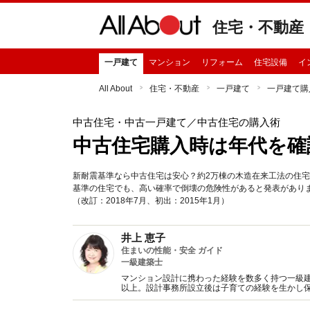
住宅・不動産
一戸建て
マンション
リフォーム
住宅設備
イ
All About
住宅・不動産
一戸建て
一戸建て購
中古住宅・中古一戸建て
／中古住宅の購入術
中古住宅購入時は年代を確
新耐震基準なら中古住宅は安心？約2万棟の木造在来工法の住
基準の住宅でも、高い確率で倒壊の危険性があると発表があり
（改訂：2018年7月、初出：2015年1月）
井上 恵子
住まいの性能・安全 ガイド
一級建築士
マンション設計に携わった経験を数多く持つ一級建
以上。設計事務所設立後は子育ての経験を生かし
新聞へのコラム連載など。