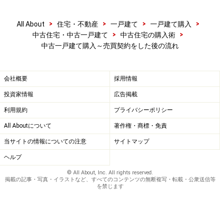
>
>
>
>
All About
住宅・不動産
一戸建て
一戸建て購入
>
>
中古住宅・中古一戸建て
中古住宅の購入術
手付解除の期限に注意
中古一戸建て購入～売買契約をした後の流れ
売買契約を締結した後、引き渡しまでの間に何らかの予
定外の事態が起き、契約を続行することができない状況
会社概要
採用情報
になる場合もあり得ます。
投資家情報
広告掲載
利用規約
プライバシーポリシー
住宅ローンが借りられないのであれば融資利用の特約に
All Aboutについて
著作権・商標・免責
よる契約の白紙解除ができるものの、それ以外の（他の
特約にも該当しない）自己都合で契約を解除しようとす
当サイトの情報についての注意
サイトマップ
れば、支払った
手付金
を放棄することになります。
ヘルプ
© All About, Inc. All rights reserved.
掲載の記事・写真・イラストなど、すべてのコンテンツの無断複写・転載・公衆送信等
ただし、手付金放棄による契約解除が認められるのは、
を禁じます
契約の相手方（この場合は売主）が契約の履行に着手す
るまでです。しかし、この「契約履行の着手」の判断を