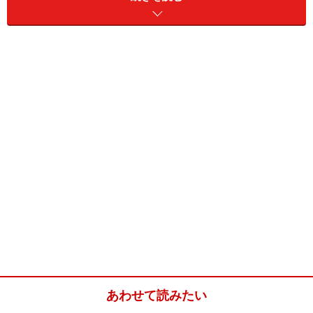
売買契約が無事に終わっても、安心するのはまだ早い!?
売買契約の締結に先立って金融機関による事前の審査を
受け、住宅ローンの内定を得ていた場合でも、必ず融資
を受けられるとはかぎりません。
売買契約締結後の申し込みに基づく正式な審査によっ
て、融資が否認されることもありますから注意が必要で
あわせて読みたい
す。