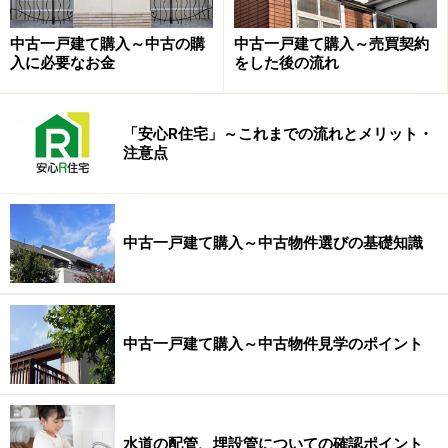
より、融資の否認によって自動的に解除される場合と、
中古一戸建て購入～中古の購
中古一戸建て購入～売買契約
買主から解除を申し出ることが必要な場合があります。
入に必要なお金
をした後の流れ
いずれの場合でも
媒介
業者の担当者から指示があるはず
「安心R住宅」～これまでの流れとメリット・
ですが、自分の思い込みだけで勝手に判断することがな
注意点
いようにしなければなりません。
また、初めに申し込んだ金融機関で住宅ローンの承認が
中古一戸建て購入～中古物件選びの基礎知識
得られなかったとき、媒介業者によっては何とか契約を
続行させようとして別の金融機関を紹介し、新たな申し
込みを促されることがあるでしょう。
中古一戸建て購入～中古物件見学のポイント
それが十分に納得のできる内容であれば構いませんが、
たいていは徐々に借り入れ条件が悪くなり、同じことを
繰り返せば当初の予定とかけ離れた内容にもなりかねま
せん。
水道の配管、埋設管についての確認ポイント