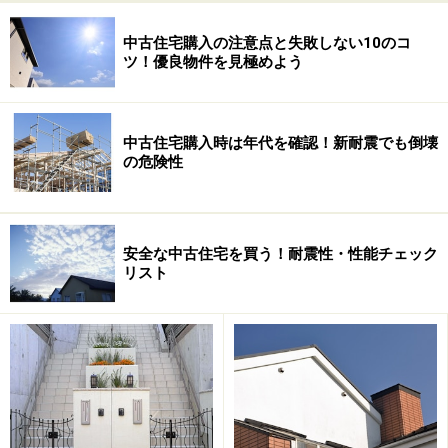
中古住宅購入の注意点と失敗しない10のコ
融資の承認が下りればそのまま契約は続行されますが、
ツ！優良物件を見極めよう
万一否認された場合には
融資利用の特約
を適用して売買
契約を
白紙解除
することになります。
中古住宅購入時は年代を確認！新耐震でも倒壊
の危険性
安全な中古住宅を買う！耐震性・性能チェック
リスト
このとき、売買契約書に記載された条項の文面の違いに