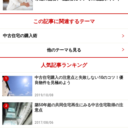
さらに、別の金融機関に申し込んで審査を待っているう
この記事に関連するテーマ
ちに、融資利用の特約の適用期限を過ぎてしまい大きな
トラブルとなるような事例もあるので、慎重な対応が求
中古住宅の購入術
められます。
他のテーマも見る
融資利用の特約による白紙解除は、売買契約書に明確に
記載されていれば売主側はそれを受け入れざるを得ない
人気記事ランキング
のですが、多くの中古住宅のように売主が個人である場
中古住宅購入の注意点と失敗しない10のコツ！優
合には、なかなか納得してもらえないケースもありま
1
良物件を見極めよう
す。
2019/10/08
買主のほうに何らかの落ち度がないか、売主が執拗に探
築50年超の共同住宅再生にみる中古住宅取得の注
2
意点
ってくることもありますから、決められた手順はしっか
りと踏んでおくことが欠かせません。
2017/08/06