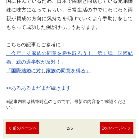
国に住んでいるため、日本で両親と同居している兄弟姉
妹に味方になってもらい、日常生活の中でじわじわと両
親が賛成の方向に気持ちを傾けていくよう手助けをして
もらって成功した例がけっこうあります。
こちらの記事もご参考に：
「今年こそ家族の同意を勝ち取ろう！ 第１弾 国際結
婚、親の過半数が反対！」
「国際結婚に対し家族の同意を得る」
>>あるあるまだまだ続きます
※記事内容は執筆時点のものです。最新の内容をご確認くださ
い。
前のページへ
次のページへ
2
/
5