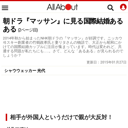
朝ドラ『マッサン』に見る国際結婚ある
ある
(2ページ目)
2014年秋から始まったNHK朝ドラの『マッサン』が好調です。ニッカウ
ヰスキー創業者の竹鶴政孝氏と妻リタさんの物語で、大正から昭和にか
けての国際結婚カップルに注目が集まっています。時代は変われど、共
通する問題が私たちにも……。さて、どんな「あるある」が見られるので
しょうか？
更新日：
2015年01月27日
シャウウェッカー 光代
相手が外国人というだけで親が大反対！