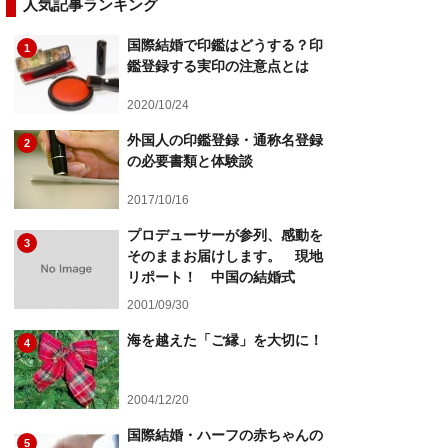
人気記事ランキング
国際結婚で印鑑はどうする？印
1
鑑登録する実印の注意点とは
2020/10/24
外国人の印鑑登録・通称名登録
2
の必要書類と体験談
2017/10/16
プロデューサーが参列、感動を
3
そのままお届けします。 現地
リポート！ 中国の結婚式
2001/09/30
海を越えた「ご縁」を大切に！
4
2004/12/20
国際結婚・ハーフの赤ちゃんの
5