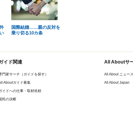
外
国際結婚……親の反対を
い
乗り切る10カ条
ガイド関連
All Abou
専門家サーチ（ガイドを探す）
All About ニュー
All Aboutガイド募集
All About Japan
ガイドへの仕事・取材依頼
国民の決断