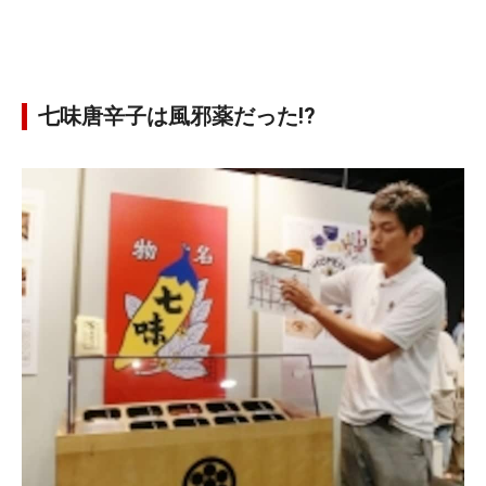
七味唐辛子は風邪薬だった!?