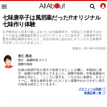
七味唐辛子は風邪薬だった!?オリジナル
七味作り体験
江戸時代から日本で親しまれている七味唐辛子。今回は三大唐辛子のひ
とつである八幡屋礒五郎さんのワークショップに出向き、七味唐辛子の
歴史や調合素材を学んだり、自分の好みにあわせたオリジナル七味唐辛
子を作っていただきました！
更新日：
2014年10月28日
杏仁 美友
漢方・薬膳料理 ガイド
国際中医師
自身の体調不良が漢方で改善できたことを機に、本格的に漢
方・薬膳の分野を学んできました。国際中医師・中医薬膳師の
資格を活かし、「こころに漢方を、くちびるに薬膳を」をモッ
トーに、身近な食材を使ったカンタン薬膳やわかりやすい漢方
の知恵を紹介していきます。
プロフィール詳細
執筆記事一覧