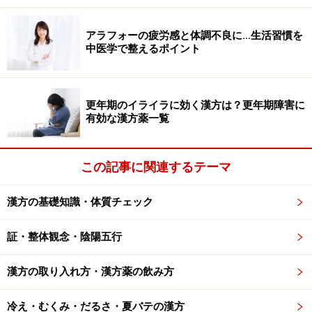
いと漢方ではいいますが、香りは新しいもののほうがよ
いでしょう。消化機能を整え、気のめぐりをスムーズに
アラフォーの疲労感と体調不良に…生活習慣を
するので、胃のもたれや膨満感にオススメです。痰を取
中医学で整えるポイント
る働きもあります。
黒ごま
更年期のイライラに効く漢方は？更年期障害に
香ばしい香りと油分で、唐辛子の辛味を調和します。漢
有効な漢方薬一覧
方では黒ごまは腎に、白ごまは肺にとくに作用するとい
われ、腎の機能を高めるなら黒、咳や乾燥が気になるな
この記事に関連するテーマ
ら白と使い分けたりします。焙煎することでより香りが
立ち、風味も増します。
漢方の基礎知識・体質チェック
証・整体観念・陰陽五行
今回ピックアップした素材は、八幡屋礒五郎さんのベー
漢方の取り入れ方・漢方薬の飲み方
ス七味です。これに「けしの実」や「ゆず」などが入っ
ているメーカーもあります。次のページでは、お店によ
冷え・むくみ・だるさ・夏バテの漢方