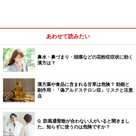
紫蘇
漢方では、気をめぐらせ、発散させてぞくぞくっとする
風邪を追い払い、消化機能を促進させます。八幡屋礒五
あわせて読みたい
郎さんでは、漢方薬でも使われている「赤しそ」を使用
しているのがポイント。ガイドのわたしもお気に入りの
すがすがしい香りで、和の上品な風味が素材を引き立て
鼻水・鼻づまり・頭痛などの花粉症症状に効く
漢方は？
ます。
麻の実
漢方薬や食品に含まれる甘草は危険？ 効能と
「風味、香りとも胡麻に引けをとらない」と店舗リーフ
副作用・「偽アルドステロン症」リスクと注意
点
レットにも書かれているように、かむと芳ばしい香りが
します。麻の実は、腸をすべりやすくし、便秘の解消に
役立つ「麻子仁丸（ましじんがん）」という漢方薬にも
Q. 防風通聖散が合わない人がいると聞きまし
配合されているもので、コロコロ便や産後のそれにも役
た。知らずに使うのは危険ですか？
立ちます。