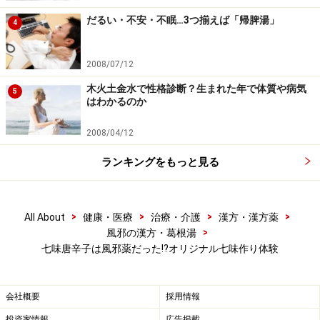
だるい・不安・不眠…3つ揃えば「帰脾湯」
4
2008/07/12
木火土金水で性格診断？生まれた年で体質や病気
5
はわかるのか
2008/04/12
ランキングをもっと見る
>
>
>
>
All About
健康・医療
治療・介護
漢方・漢方薬
>
風邪の漢方・葛根湯
七味唐辛子は風邪薬だった!?オリジナル七味作り体験
会社概要
採用情報
投資家情報
広告掲載