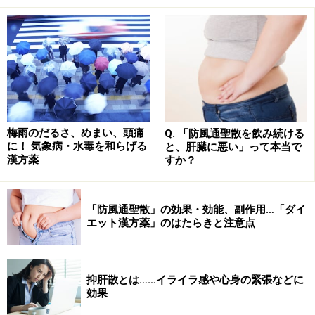
生姜
爽やかな香りと辛味が特ちょう的。カラダを温め、寒気
を追い払います。胃腸の働きを促して嘔吐を止めたり、
余分な水分を排出する効果もあります。八幡屋礒五郎さ
んでは原点に戻り、原料を国内または長野県産のものに
シフトしているそうで、生姜も地元産だそうです。
梅雨のだるさ、めまい、頭痛
Q. 「防風通聖散を飲み続ける
に！ 気象病・水毒を和らげる
と、肝臓に悪い」って本当で
山椒
漢方薬
すか？
痺れる辛さと香りがポイント。麻婆豆腐の味を左右する
スパイスでもあります。おなかを温め、消化を促進しま
「防風通聖散」の効果・効能、副作用…「ダイ
す。湿気をとり、魚の生臭みを取るので、「うなぎに山
エット漢方薬」のはたらきと注意点
椒」は理にかなった組み合わせです。
陳皮
抑肝散とは……イライラ感や心身の緊張などに
効果
温州ミカンの成熟した果皮。古ければ古いほど薬効が高