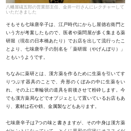
八幡屋礒五郎の営業部主任、金井一行さんにレクチャーして
いただきました
そもそも七味唐辛子は、江戸時代にからし屋徳右衛門と
いう方が考案したもので、医者や薬問屋が多く集まる薬
研堀（現在の日本橋あたり）でお店を出して流行ったこ
とより、七味唐辛子の別名を「薬研堀（やげんぼり）」
ともいうようです。
ちなみに薬研とは、漢方薬を作るために生薬を引いてす
りつぶす器具のことで、舟形のくぼみの中に生薬をい
れ、その上に車輪状の道具を前後させて粉砕します。今
でも漢方薬局などでオブジェとして置いているお店もあ
り、素材は石や鉄、金属製などもあります。
七味唐辛子は7つの味と書きますが、その中身は漢方薬
がヒントになっていて、とくに風邪の症状にオススメだ