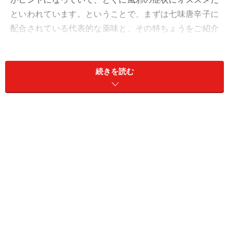
といわれています。ということで、まずは七味唐辛子に
配合されている代表的な薬味と、その特ちょうをご紹介
しましょう。
続きを読む
唐辛子（三鷹）
左後から時計回りで、陳皮、黒ごま、三鷹、バードア
イ、ゆず、生姜、麻の実、紫蘇、山椒
七味唐辛子に欠かせない辛さの決め手となるもの。単味
なので一味唐辛子ともいう。焙煎することで辛味と風味
が倍増し、生唐辛子を加えて八味にするお店もあるそ
う。カプサイシンが食欲増進に役立ち、カラダを温めて
血行促進します。プラスの作用として、漢方では余分な
湿気を取る働きもあるとされます。