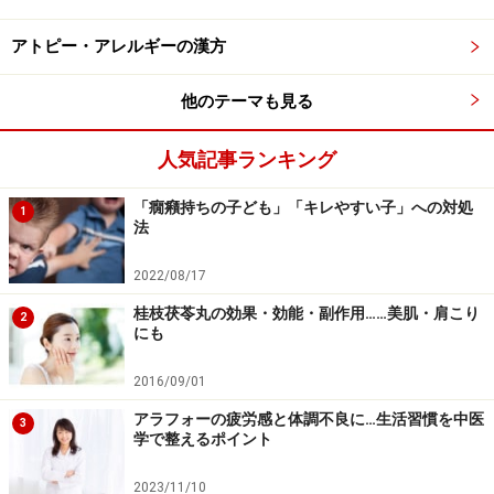
って異なる配合の話や、オリジナル七味作りの様子をご
紹介しましょう！
アトピー・アレルギーの漢方
他のテーマも見る
※記事内容は執筆時点のものです。最新の内容をご確認くださ
い。
※当サイトにおける医師・医療従事者等による情報の提供は、診
人気記事ランキング
断・治療行為ではありません。診断・治療を必要とする方は、適
切な医療機関での受診をおすすめいたします。記事内容は執筆者
「癇癪持ちの子ども」「キレやすい子」への対処
個人の見解によるものであり、全ての方への有効性を保証するも
1
法
のではありません。当サイトで提供する情報に基づいて被ったい
かなる損害についても、当社、各ガイド、その他当社と契約した
情報提供者は一切の責任を負いかねます。
2022/08/17
免責事項
桂枝茯苓丸の効果・効能・副作用……美肌・肩こり
2
にも
次のページへ
1
/
2
2016/09/01
アラフォーの疲労感と体調不良に…生活習慣を中医
3
学で整えるポイント
2023/11/10