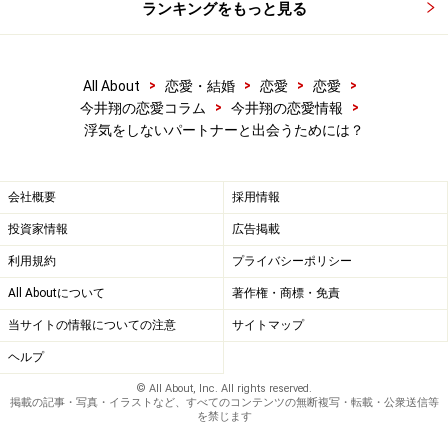
があなたのパートナーを狙うという現象が起きます。
ランキングをもっと見る
「相手が浮気をした！」とあなたは思うかもしれません
が、最初にあなたは頭の中で浮気をしていたので、原因
>
>
>
>
All About
恋愛・結婚
恋愛
恋愛
はあなたにあるのです。こうした状態を避けたければ、
>
>
今井翔の恋愛コラム
今井翔の恋愛情報
しっかりと目の前のパートナーと向き合いましょう。
浮気をしないパートナーと出会うためには？
会社概要
採用情報
どうすれば浮気のないパートナーシップを
組めるか？
投資家情報
広告掲載
利用規約
プライバシーポリシー
タイトルに書いた浮気をしないパートナーと出会う方法
All Aboutについて
著作権・商標・免責
は、ここまでの記事を読めば自然と分かると思います。
当サイトの情報についての注意
サイトマップ
そう、まずはあなた自身が浮気をしないことなのです。
ヘルプ
あなたと似た考えの人がつくられ、引き寄せられ、心の
© All About, Inc. All rights reserved.
掲載の記事・写真・イラストなど、すべてのコンテンツの無断複写・転載・公衆送信等
スペースに納まります。あなた自身がパートナーに真剣
を禁じます
に向き合えば、相手もあなたのことを真剣に見ます。