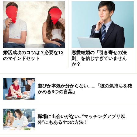
OK！」思考を持つ人は要注意です。
婚活成功のコツは？必要な12
恋愛結婚の「引き寄せの法
のマインドセット
則」を信じすぎていません
か？
遊びか本気か分からない……「彼の気持ちを確
かめる3つの言葉」
自分では恐らくバレではいないと思っているのでしょう
職場に出会いがない…“マッチングアプリ以
外”にもある4つの方法！
が……残念ながらバレています（笑）。それは、パートナ
ーははっきりと分かっている場合とそうでない場合があ