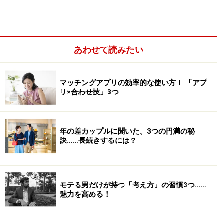
て一途でなくなる……というわけです。あなたに対する信
頼が減るたびに、パートナーは浮気を考えるようになり
ます。
あわせて読みたい
育った環境などにより、浮気をしやすい傾向をもつ人も
いるでしょう。しかし、お互いの信頼を増やしていくこ
マッチングアプリの効率的な使い方！ 「アプ
リ×合わせ技」3つ
とによって、浮気の可能性を減らすことはできます。
年の差カップルに聞いた、3つの円満の秘
浮気をする人は引き寄せられる
訣……長続きするには？
前述したことと似ていますが、やはりパートナーは似た
人同士が引き寄せられるもの。あなたが「パートナーに
は隠れて色々な人と付き合いたい」「バレなきゃOK！」
モテる男だけが持つ「考え方」の習慣3つ……
魅力を高める！
と考えているようであれば、パートナーも同じように考
える人が引き寄せられます。特にこの「バレなきゃ