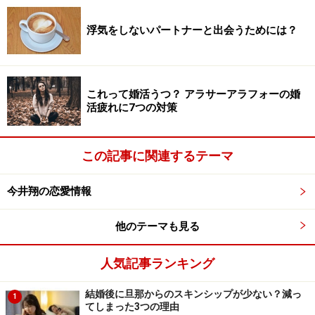
りますが、いずれにせよ無意識下では「この人はどこか
浮気をしないパートナーと出会うためには？
信用できない」と感じているのです。要は「バレなきゃ
OK！」思考を持っている人は、100%の愛をパートナー
から向けられることは無いということです。
これって婚活うつ？ アラサーアラフォーの婚
活疲れに7つの対策
そして相手もまた、あなたに対して「バレなきゃOK！」
なことを企てています。「仕返しをしてやる！」と思っ
て企てる人もいるでしょう。浮気は、パートナー間でほ
この記事に関連するテーマ
ぼ同時に起きます。後で調べてみると、実は相手も同時
期に浮気をしていた……ということはよくあることです。
今井翔の恋愛情報
他のテーマも見る
浮気はイメージのなかでされる
人気記事ランキング
結婚後に旦那からのスキンシップが少ない？減っ
1
てしまった3つの理由
自分が浮気をしないこと