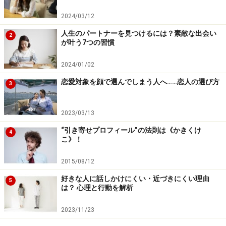
2024/03/12
「ああ、昔の恋人は良かったなぁ……」。今現在のパート
ナーといる時間のなかで、もし前のパートナーのことを
人生のパートナーを見つけるには？素敵な出会い
2
が叶う7つの習慣
考えているとすれば。それはある意味、浮気のようなも
の。このような場合でなくとも、あなたの頭の中に別の
2024/01/02
異性がいるとすれば、パートナーもまた同じような状態
恋愛対象を顔で選んでしまう人へ……恋人の選び方
3
にあるでしょう。
2023/03/13
「あの人と付き合えたら」と職場の憧れの人や、アイド
“引き寄せプロフィール”の法則は《かきくけ
ルなどに対して抱く気持ちも同じです。要は、パートナ
4
こ》！
ーがいるべきあなたの心のスペースに、別の人物が居座
っているのです。その状態だと、パートナーはあなたの
2015/08/12
心のスペースに入ることはできません。いつまでもあぶ
好きな人に話しかけにくい・近づきにくい理由
5
れているのです。
は？ 心理と行動を解析
2023/11/23
そうなると、形式上付き合っているけれども、別の異性