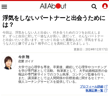
浮気をしないパートナーと出会うために
は？
今回は、浮気をしない人と出会い、付き合うためのコツをお伝えしま
す。ずっと自分に対して一途な人が良い。誰だって、そんなパートナー
と出会いたいと思います。せっかく出会った素敵な人が、浮気をするよ
うな人だと嫌ですよね？ 相手のことを真剣に見てみましょう。
更新日：
2024年12月17日
今井 翔
恋愛 ガイド
大学では心理学を専攻。卒業後、継続して心理学やコーチング
を学び専門家として活動。 執筆家として、大手結婚相談所の会
報誌や専門家サイトでのコラム執筆、コンテンツ監修を行う。
また、講演家としては人間関係や目標達成に関するセミナー、
個人コーチングサービスを提供している。
プロフィール詳細
執筆記事一覧