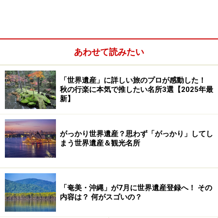
く。
東から旅してきた者は、アンコールで見たクメール式の
寺院にひと目で気づくはずだ。西から旅してきた者は、
あわせて読みたい
インドやスリランカのヒンドゥー寺院やストゥーパ、ミ
ャンマーのパゴダの面影を見るだろうし、北からきた者
「世界遺産」に詳しい旅のプロが感動した！
はスコータイとの驚くほどの類似点を、南からきた者は
秋の行楽に本気で推したい名所3選【2025年最
ワット・プラ・ケオ（エメラルド寺院）をはじめとする
新】
バンコクの華麗な宮殿群との共通点を見出すに違いな
い。
がっかり世界遺産？思わず「がっかり」してし
まう世界遺産＆観光名所
「奄美・沖縄」が7月に世界遺産登録へ！ その
内容は？ 何がスゴいの？