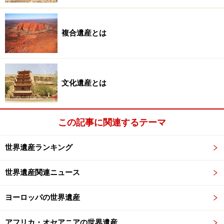
ワット・ヤイ・チャイ・モンコンのチェディ（仏塔）。高さ
複合遺産とは
約72m
イランのペルセポリス、シリアのパルミラ、グアテマラ
のティカル、ギリシアはアテネのアクロポリス……世界遺
産には数多くの廃墟があるけれど、自然に飲み込まれよ
文化遺産とは
うとしている廃墟は、いつも新しい都市より美しく、ロ
マンティックだ。人間をはるかに上回る自然の雄大さを
この記事に関連するテーマ
感じさせるからなのか、兵どもが夢の跡が人間や時間を
感じさせるからなのか……。
世界遺産ランキング
現在アユタヤにはバンコクほどの絢爛豪華な美もなけれ
世界遺産関連ニュース
ば、アンコールほどの建築美もなく、パガンほどの規模
もない。しかし、これほど旅情を感じさせてくれる遺跡
ヨーロッパの世界遺産
はなかなかない。
アフリカ・オセアニアの世界遺産