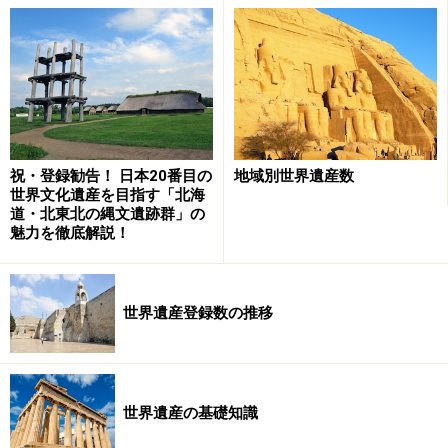
東南アジア各地の文化を融合しながら花開いたアユタヤ
祝・登録勧告！ 日本20番目の
地域別世界遺産数
世界文化遺産を目指す「北海
の文化は、クメールの重厚とタイの華麗をあわせ持った
道・北東北の縄文遺跡群」の
美しい古都を完成させた。しかし文化の融合はたびたび
魅力を徹底解説！
行われた戦争をも意味し、最終的にアユタヤはビルマ
（現在のミャンマー）によって完全に破壊され、現在の
ような廃墟を残すのみとなった。
世界遺産登録数の推移
世界遺産の基礎知識