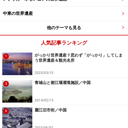
※記事内容は執筆時点のものです。最新の内容をご確認くださ
い。
中東の世界遺産
※海外を訪れる際には最新情報の入手に努め、「
外務省 海外安全
ホームページ
」を確認するなど、安全確保に十分注意を払ってく
ださい。
他のテーマも見る
人気記事ランキング
次のページへ
1
/
4
がっかり世界遺産？思わず「がっかり」してしま
1
う世界遺産＆観光名所
2023/03/15
青城山と都江堰灌漑施設／中国
2
2014/02/13
麗江旧市街／中国
3
2010/06/01