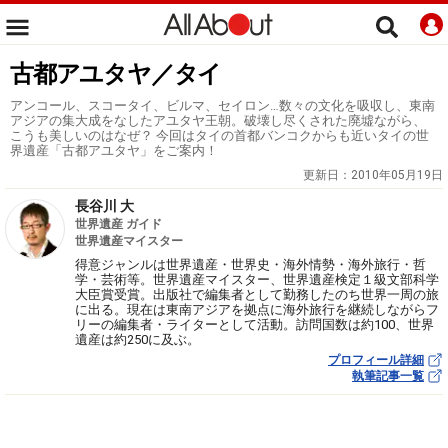
古都アユタヤ／タイ
アンコール、スコータイ、ビルマ、セイロン…数々の文化を吸収し、東南
アジアの集大成をなしたアユタヤ王朝。破壊し尽くされた廃墟ながら、
こうも美しいのはなぜ？ 今回はタイの首都バンコクからも近いタイの世
界遺産「古都アユタヤ」をご案内！
更新日：
2010年05月19日
長谷川 大
世界遺産 ガイド
世界遺産マイスター
得意ジャンルは世界遺産・世界史・海外情勢・海外旅行・哲
学・芸術等。世界遺産マイスター、世界遺産検定１級文部科学
大臣賞受賞。出版社で編集者として勤務したのち世界一周の旅
に出る。現在は東南アジアを拠点に海外旅行を継続しながらフ
リーの編集者・ライターとして活動。訪問国数は約100、世界
遺産は約250に及ぶ。
プロフィール詳細
執筆記事一覧