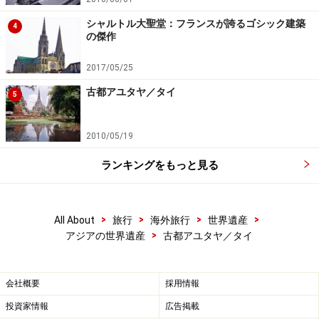
シャルトル大聖堂：フランスが誇るゴシック建築
4
の傑作
2017/05/25
古都アユタヤ／タイ
5
2010/05/19
ランキングをもっと見る
>
>
>
>
All About
旅行
海外旅行
世界遺産
>
アジアの世界遺産
古都アユタヤ／タイ
会社概要
採用情報
投資家情報
広告掲載