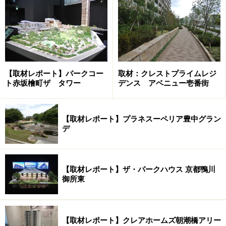
【取材レポート】パークコー
取材：クレストプライムレジ
ト赤坂檜町ザ タワー
デンス アベニュー壱番街
公園から建設中のシティタワー金町の現地を望む
【取材レポート】プラネスーペリア豊中グラン
デ
シティタワー金町（住友不動産）の開発街区は、葛飾に
いじゅくみらい公園に隣接した約22,000平米の広大な街
区。タワー棟とレジデンス棟、自走式駐車場、商業棟が
【取材レポート】ザ・パークハウス 京都鴨川
設けられ、敷地内には約3,800平米の緑地（広場状空地）
御所東
が整備されます。
【取材レポート】クレアホームズ朝潮橋アリー
シティタワー金町の完成予想模型。約3800平米の緑が整備さ