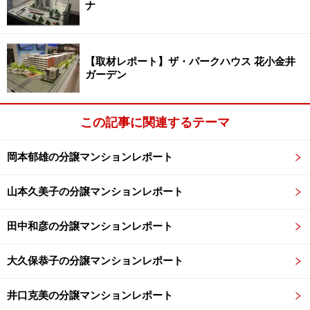
ナ
れる
街区の北側には、葛飾にいじゅくみらい公園の芝生が広
がります。南側も遮るものがなく、通風・採光を享受で
【取材レポート】ザ・パークハウス 花小金井
ガーデン
きる住環境です。レジデンス棟は、全戸南向き。タワー
棟の住戸は、南・東・西向きの設定で北向住戸がなく、
居住性を高めています。
この記事に関連するテーマ
次のページでは、さらにシティタワー金町の商品企画を
岡本郁雄の分譲マンションレポート
紹介します。
山本久美子の分譲マンションレポート
※記事内容は執筆時点のものです。最新の内容をご確認くださ
田中和彦の分譲マンションレポート
い。
大久保恭子の分譲マンションレポート
次のページへ
1
/
2
井口克美の分譲マンションレポート