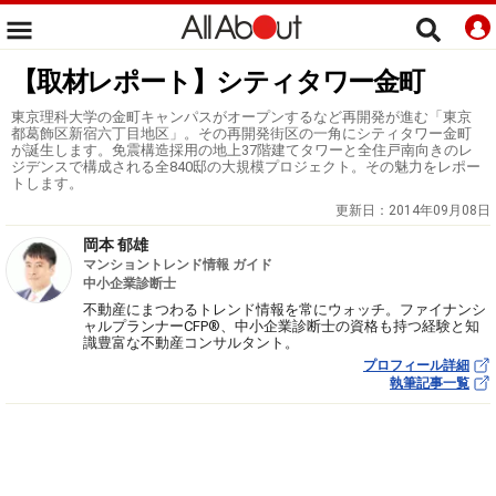
【取材レポート】シティタワー金町
東京理科大学の金町キャンパスがオープンするなど再開発が進む「東京
都葛飾区新宿六丁目地区」。その再開発街区の一角にシティタワー金町
が誕生します。免震構造採用の地上37階建てタワーと全住戸南向きのレ
ジデンスで構成される全840邸の大規模プロジェクト。その魅力をレポー
トします。
更新日：
2014年09月08日
岡本 郁雄
マンショントレンド情報 ガイド
中小企業診断士
不動産にまつわるトレンド情報を常にウォッチ。ファイナンシ
ャルプランナーCFP®、中小企業診断士の資格も持つ経験と知
識豊富な不動産コンサルタント。
プロフィール詳細
執筆記事一覧