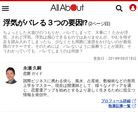
浮気がバレる３つの要因!?
(2ページ目)
ちょっとした火遊びのつもりが、バレてしまって、大事に！ たかが浮
気、されど浮気。浮気は感心できるものではありませんが、やむを得ず
足を踏み入れてしまったら、少なくとも周囲に迷惑をかけないのが最低
限のマナーです。そのためには、バレないように振舞うことが原則。そ
うわかっていても、バレてしまうのは何故？
更新日：
2014年08月18日
永瀬 久嗣
恋愛 ガイド
国際ビジネスに携わる傍ら、風水、占星術、数秘術などの形而
上学をマスター。現在は開運師として、様々なメディアを通
じ、恋愛運アップを始めとするより楽しく生きるために役立つ
情報を発信中。
プロフィール詳細
執筆記事一覧