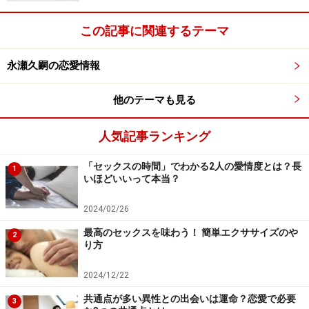
この記事に関連するテーマ
永瀬久嗣の恋愛情報
他のテーマも見る
人気記事ランキング
「セックスの時間」でわかる2人の愛情度とは？長
1
いほどいいって本当？
2024/02/26
最高のセックスを味わう！ 簡単エクササイズのや
2
り方
2024/12/22
共通点が多い異性との出会いは運命？恋愛で必要
3