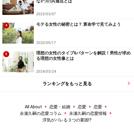
な3つの共通点とは
2023/03/07
モテる女性の秘密とは？ 算命学で見てみよう
4
2020/09/17
理想の女性のタイプ6パターンを解説！男性が求め
5
る理想の女性像とは
2024/03/24
ランキングをもっと見る
>
>
>
>
All About
恋愛・結婚
恋愛
恋愛
>
>
永瀬久嗣の恋愛コラム
永瀬久嗣の恋愛情報
浮気がバレる３つの要因!?