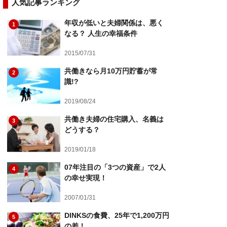
人気記事ランキング
年収が低いと夫婦関係は、悪く
1
なる？ 人生の幸福条件
2015/07/31
共働きなら月10万円貯蓄が常
2
識!?
2019/08/24
共働き夫婦の住宅購入、名義は
3
どうする？
2019/01/18
07年注目の「3つの資産」で2人
4
の幸せ実現！
2007/01/31
DINKSの食費、25年で1,200万円
5
の差！