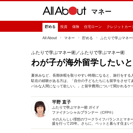
マネー
貯める
投資
保険
住宅ローン
クレジットカー
All About
マネー
貯める
ふたりで学ぶマネー
ふたりで学ぶマネー術
／ふたりで学ぶマネー術
わが子が海外留学したい
夏休みなど、長期休暇を取りやすい時期になると、旅行をする
駐在の経験がある方は、「自分の子どもたちにも留学をさせて
バルな人間になって欲しい。」と留学費用について聞かれるケ
平野 直子
ふたりで学ぶマネー術 ガイド
ファイナンシャルプランナー（CFP®）
その人らしい理想のワークライフバランスとマネ
援を行って20年。さらに、ペットと暮らす住まい
す。