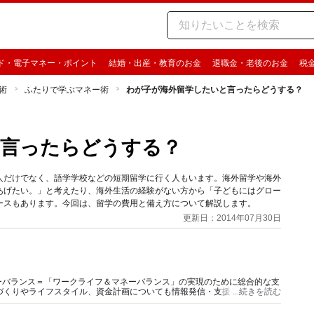
ド・電子マネー・ポイント
結婚・出産・教育のお金
退職金・老後のお金
税
術
ふたりで学ぶマネー術
わが子が海外留学したいと言ったらどうする？
と言ったらどうする？
人だけでなく、語学学校などの短期留学に行く人もいます。海外留学や海外
あげたい。」と考えたり、海外生活の経験がない方から「子どもにはグロー
ースもあります。今回は、留学の費用と備え方について解説します。
更新日：2014年07月30日
ーバランス＝「ワークライフ＆マネーバランス」の実現のために総合的な支
づくりやライフスタイル、資金計画についても情報発信・支援を行っていま
...続きを読む