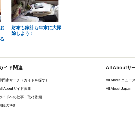
をお
財布も家計も年末に大掃
除しよう！
る
ガイド関連
All Abou
専門家サーチ（ガイドを探す）
All About ニュー
All Aboutガイド募集
All About Japan
ガイドへの仕事・取材依頼
国民の決断