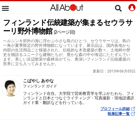
フィンランド伝統建築が集まるセウラサ
ーリ野外博物館
(2ページ目)
ヘルシンキ郊外の海に浮かぶ小さな島のひとつ、セウラサーリは、島の
一角が夏季限定の野外博物館になっています。展示品は、国内各地から
内部の生活用品ごと移築された、伝統的な木造建築の数々。土地柄や歴
史を物語るユニークな建物たちが、豊かな森の中や海辺にたたずんでい
ます。美しい浜辺散策や森林浴がてら、奥深いフィンランド伝統建築の
世界に立ち入ってみませんか。
更新日：
2015年06月05日
こばやし あやな
フィンランド ガイド
フィンランド在住。大学院で芸術教育学を学ぶかたわら、フィ
ンランドと日本とつなぐライティング・写真撮影・現地語通訳
ガイド業・翻訳などを行っている。
プロフィール詳細
執筆記事一覧