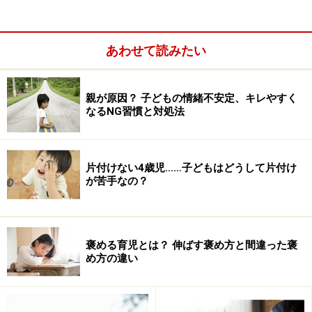
あわせて読みたい
親が原因？ 子どもの情緒不安定、キレやすく
なるNG習慣と対処法
子どもと全力で遊ぼう
わからないことを一緒に調べよう
片付けない4歳児……子どもはどうして片付け
子どもに感情的になるのはNG
が苦手なの？
お父さんが頑張る姿を子どもに見せよう
お母さんを大切にする姿を子どもは見ている
褒める育児とは？ 伸ばす褒め方と間違った褒
理想の父親に近づくために～お母さんに向けて
め方の違い