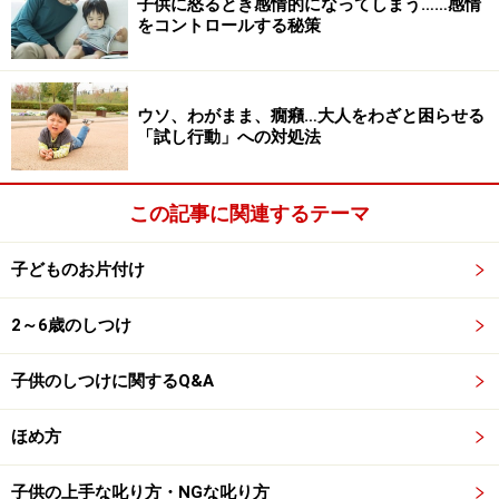
子供に怒るとき感情的になってしまう……感情
に、すぐ話の腰を折るようなことばかりしていると、子
をコントロールする秘策
どもは話をしてくれなくなってしまいます。
2.子どもを叱るときはスキンシップも
ウソ、わがまま、癇癪…大人をわざと困らせる
「試し行動」への対処法
幼い子どもに言い聞かせるときには、手をしっかり握っ
て言い聞かせましょう。「〇〇くんのことが嫌いで叱っ
この記事に関連するテーマ
ているのではないよ。好きだから叱っているんだよ」と
いうことを分かってもらうために。親の思いは、心から
子どものお片付け
心へ伝わります。
2～6歳のしつけ
そして、逆に、子どもから話を聞き出したいときも、し
子供のしつけに関するQ&A
っかりと手を握って話を聞くようにすると、子どもは話
しにくいこともポツリポツリと話してくれるものです。
ほめ方
いくつになってもスキンシップは効果的です。手を握る
子供の上手な叱り方・NGな叱り方