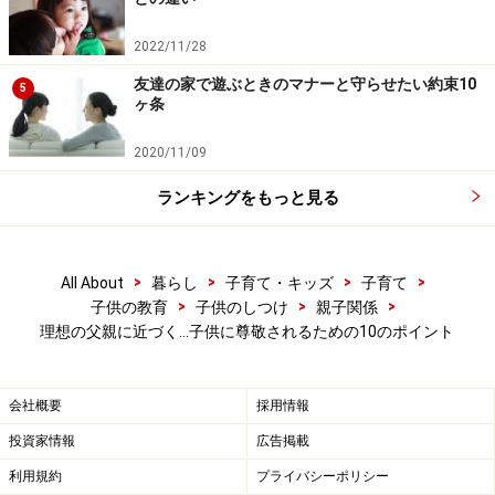
2022/11/28
友達の家で遊ぶときのマナーと守らせたい約束10
5
ヶ条
2020/11/09
ランキングをもっと見る
4.子どもがやりたいといったことは頭ごな
しに反対せず、応援を
>
>
>
>
All About
暮らし
子育て・キッズ
子育て
子どもがやりたいといったことは頭ごなしに反対せず、
>
>
>
子供の教育
子供のしつけ
親子関係
まずは耳を傾けましょう。そして、子どもの言い分を聞
理想の父親に近づく…子供に尊敬されるための10のポイント
き、こちらの思いも伝え、よく話し合った上で、もしで
きることなら、精いっぱい応援してあげましょう。
会社概要
採用情報
投資家情報
広告掲載
利用規約
プライバシーポリシー
5.どんな時もあなたの味方だということを