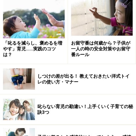
お父さんと子どもの理想的関わり
1.聞き上手になる
「叱るを減らし、褒めるを増
お留守番は何歳から？子供が
相槌を打ちながら、話を聞きましょう
やす」育児……実践のコツ
一人の時の安全対策やお留守
は？
番ルール
子どもの話は、笑顔で優しく相づちをうちながら聞いて
あげましょう。例えば、「うんうん」でも、「それ
で？」でもかまいません。相づちを打つことで、真剣に
しつけの差が出る！ 教えておきたい洋式トイ
レの使い方・マナー
話を聞いてあげていることが伝わり、子どもはとてもし
ゃべりやすくなります。
叱らない育児の勘違い！上手くいく子育ての秘
そして、その効果をさらに高めるのが反復です。例え
訣3つ
ば、「今日、逆上がりができるようになったよ！」とい
う話に対して、「すごいね！逆上がりができるようにな
ったんだね！」というように繰り返してください。逆