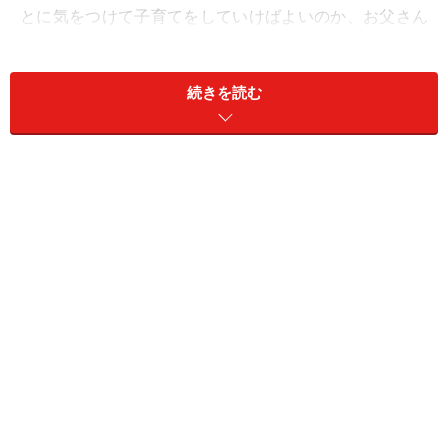
とに気をつけて子育てをしていけばよいのか、お父さん
に向けてお話をしたいと思います。
続きを読む
＜目次＞
お父さんは子どもの話の聞き上手に
子どもを叱るときはスキンシップも
温かい目で見守り、いざという時は頼りになる存在
に
子どもがやりたいといったことは頭ごなしに反対せ
ず応援を
どんな時もあなたの味方だということを伝えておく