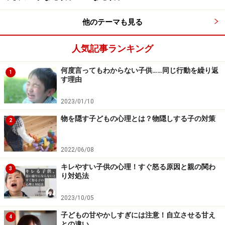
ことができない年齢になっていたら、背中に触れるな
ど、どんな形でもスキンシップはできますよ。
他のテーマも見る
人気記事ランキング
3.温かい目で見守り、いざという時は頼り
何度言ってもわからない子供……同じ行動を繰り返
になる存在に
1
す理由
子どものすることに、あれこれ口を出してはいけませ
2023/01/10
ん。だからと言って放任するのではありません。子ども
物を隠す子どもの心理とは？物隠しする子の対策
が助けを求めてきたときには、力になってあげられるよ
2
うに、常に少し離れたところから温かい目で見守ってあ
げてください。
2022/06/08
キレやすい子供の心理！すぐ怒る原因と親の関わ
3
り対処法
2023/10/05
子どもの甘やかしすぎには注意！自立させる甘え
4
との違い